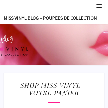
Skip
Togg
to
navig
content
MISS VINYL BLOG – POUPÉES DE COLLECTION
MISS VI
BLOG 
POUPÉES
COLLECT
SHOP
SHOP MISS VINYL –
MISS
VOTRE PANIER
VINYL
–
VOTRE