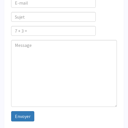
E-
mail
Sujet
7
+
Veuillez
Veuillez
Message
3
ignorer
ignorer
=
ce
ce
champ
champ
Envoyer