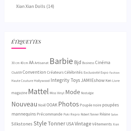
Xian Xian Dolls
(14)
ÉTIQUETTES
Barbie
Bjd
AA
Cinéma
Artisanat
30 cm
40 cm
Business
Convention
Créateurs
Célébrités
Exclusivité
Club59
Expo
Fashion
Integrity Toys
JAMIEshow
Ken
Hollywood
Livre
Haute Couture
Mattel
Mode
magazine
Miss Vinyl
Nostalgie
Nouveau
Photos
OOAK
poupées
Noël
Poupée noire
mannequins
Précommande
Résine
Repro
Puki
Robert Tonner
Salon
Style
Tonner
Vintage
Silkstones
USA
Vêtements
Xian