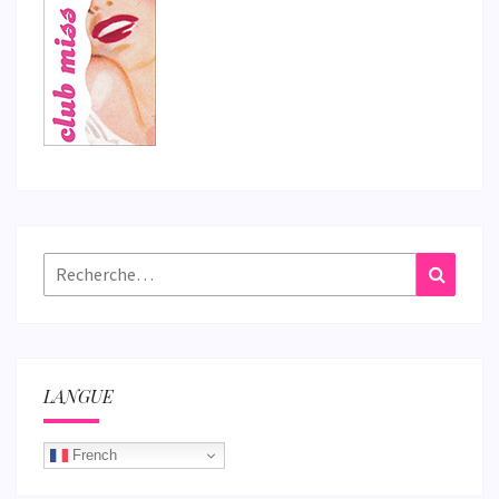
Rechercher :
Recher
LANGUE
French