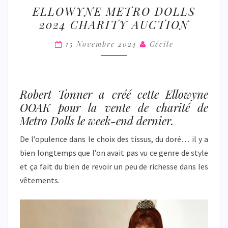
ELLOWYNE
ELLOWYNE METRO DOLLS
METRO
2024 CHARITY AUCTION
DOLLS
2024
15 Novembre 2024
Cécile
CHARITY
AUCTION
Robert Tonner a créé cette Ellowyne
OOAK pour la vente de charité de
Metro Dolls le week-end dernier.
De l’opulence dans le choix des tissus, du doré… il y a
bien longtemps que l’on avait pas vu ce genre de style
et ça fait du bien de revoir un peu de richesse dans les
vêtements.