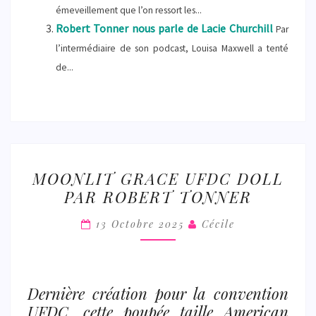
émeveillement que l’on ressort les...
Robert Tonner nous parle de Lacie Churchill
Par
l’intermédiaire de son podcast, Louisa Maxwell a tenté
de...
MOONLIT
MOONLIT GRACE UFDC DOLL
GRACE
PAR ROBERT TONNER
UFDC
DOLL
13 Octobre 2025
Cécile
PAR
ROBERT
TONNER
Dernière création pour la convention
UFDC, cette poupée taille American