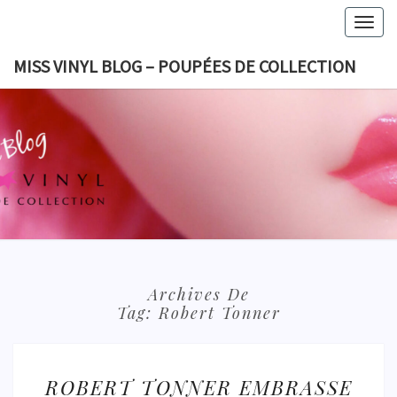
Skip
Togg
to
navig
content
MISS VINYL BLOG – POUPÉES DE COLLECTION
MISS VI
BLOG 
POUPÉES
COLLECT
Archives De
Tag:
Robert Tonner
ROBERT
ROBERT TONNER EMBRASSE
TONNER