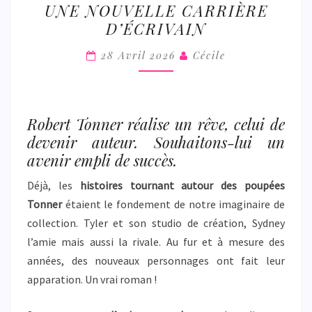
UNE NOUVELLE CARRIÈRE
EMBRASSE
D’ÉCRIVAIN
UNE
NOUVELLE
28 Avril 2026
Cécile
CARRIÈRE
D’ÉCRIVAIN
Robert Tonner réalise un rêve, celui de
devenir auteur. Souhaitons-lui un
avenir empli de succès.
Déjà, les
histoires tournant autour des poupées
Tonner
étaient le fondement de notre imaginaire de
collection. Tyler et son studio de création, Sydney
l’amie mais aussi la rivale. Au fur et à mesure des
années, des nouveaux personnages ont fait leur
apparation. Un vrai roman !