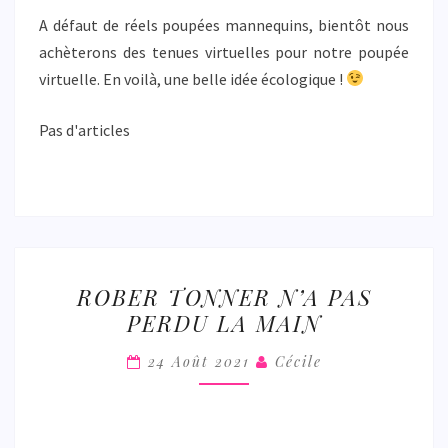
A défaut de réels poupées mannequins, bientôt nous
achèterons des tenues virtuelles pour notre poupée
virtuelle. En voilà, une belle idée écologique !
Pas d'articles
ROBER
ROBER TONNER N’A PAS
TONNER
PERDU LA MAIN
N’A
PAS
24 Août 2021
Cécile
PERDU
LA
MAIN