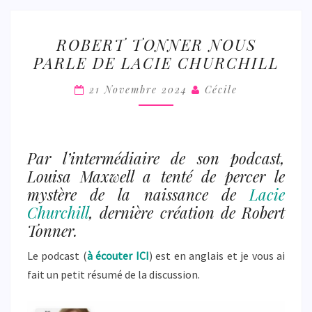
ROBERT
ROBERT TONNER NOUS
TONNER
PARLE DE LACIE CHURCHILL
NOUS
PARLE
21 Novembre 2024
Cécile
DE
LACIE
CHURCHILL
Par l’intermédiaire de son podcast,
Louisa Maxwell a tenté de percer le
mystère de la naissance de
Lacie
Churchill
, dernière création de Robert
Tonner.
Le podcast (
à écouter ICI
) est en anglais et je vous ai
fait un petit résumé de la discussion.