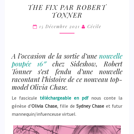
THE
THE FIX PAR ROBERT
FIX
TONNER
PAR
ROBERT
15 Décembre 2021
Cécile
TONNER
A l’occasion de la sortie d’une
nouvelle
poupée 16″
chez Sideshow, Robert
Tonner s’est fendu d’une nouvelle
racontant l’histoire de ce nouveau top-
model Olivia Chase.
Le fascicule
téléchargeable en pdf
nous conte la
génèse d’
Olivia Chase
, fille de
Sydney Chase
et futur
mannequin/infuenceuse virtuel.