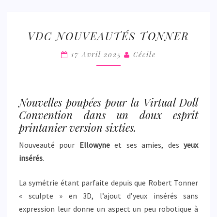
VDC
VDC NOUVEAUTÉS TONNER
NOUVEAUTÉS
TONNER
17 Avril 2025
Cécile
Nouvelles poupées pour la Virtual Doll
Convention dans un doux esprit
printanier version sixties.
Nouveauté pour
Ellowyne
et ses amies, des
yeux
insérés
.
La symétrie étant parfaite depuis que Robert Tonner
« sculpte » en 3D, l’ajout d’yeux insérés sans
expression leur donne un aspect un peu robotique à