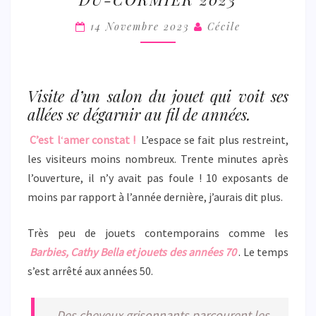
SALON
DU
14 Novembre 2023
Cécile
JOUET
ANCIEN
ST
Visite d’un salon du jouet qui voit ses
AUBIN-
allées se dégarnir au fil de années.
DU-
CORMIER
C’est l
‘
amer constat !
L’espace se fait plus restreint,
2023
les visiteurs moins nombreux. Trente minutes après
l’ouverture, il n’y avait pas foule ! 10 exposants de
moins par rapport à l’année dernière, j’aurais dit plus.
Très peu de jouets contemporains comme les
Barbies, Cathy Bella et jouets des années 70
. Le temps
s’est arrêté aux années 50.
Des cheveux grisonnants parcourent les