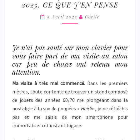
2025, CE QUE J’EN PENSE
JOUET
DE
8 Avril 2025
Cécile
DINAN
2025,
CE
Je n’ai pas sauté sur mon clavier pour
QUE
vous faire part de ma visite au salon
J’EN
car peu de choses ont retenu mon
PENSE
attention.
Ma visite à très mal commencé.
Dans les premiers
mètres, toute contente de trouver un stand composé
de jouets des années 60/70 me plongeant dans la
nostalgie à la vue de poupées «
Heidi
« , je ne réfléchis
pas et me saisis de mon smartphone pour
immortaliser cet instant fugace.