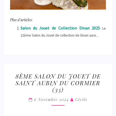
Plus d'articles:
Salon du Jouet de Collection Dinan 2025
Le
22ème Salon du Jouet de collection de Dinan aura...
8ÈME
8ÈME SALON DU JOUET DE
SALON
SAINT AUBIN DU CORMIER
DU
(35)
JOUET
DE
6 Novembre 2024
Cécile
SAINT
AUBIN