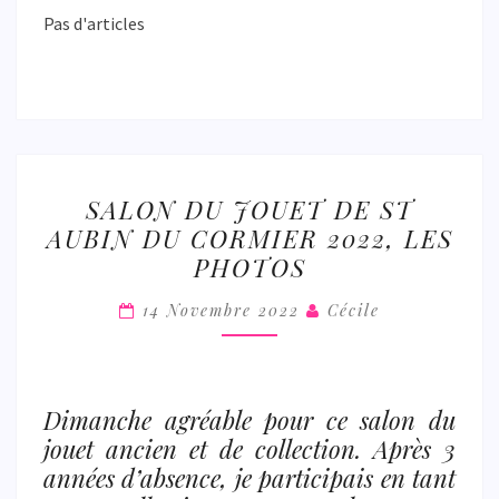
Pas d'articles
SALON
SALON DU JOUET DE ST
DU
AUBIN DU CORMIER 2022, LES
JOUET
PHOTOS
DE
ST
14 Novembre 2022
Cécile
AUBIN
DU
CORMIER
Dimanche agréable pour ce salon du
2022,
jouet ancien et de collection. Après 3
LES
années d’absence, je participais en tant
PHOTOS