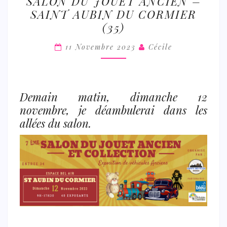
SALON DU JOUET ANCIEN –
DU
SAINT AUBIN DU CORMIER
JOUET
(35)
ANCIEN
–
11 Novembre 2023
Cécile
SAINT
AUBIN
DU
Demain matin, dimanche 12
CORMIER
novembre, je déambulerai dans les
(35)
allées du salon.