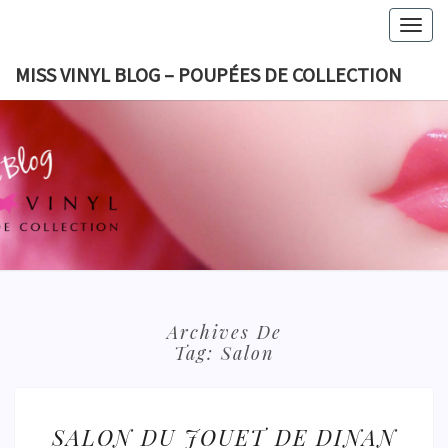
Skip
Togg
to
navig
content
MISS VINYL BLOG – POUPÉES DE COLLECTION
MISS VI
BLOG 
POUPÉES
COLLECT
Archives De
Tag:
Salon
SALON
SALON DU JOUET DE DINAN
DU