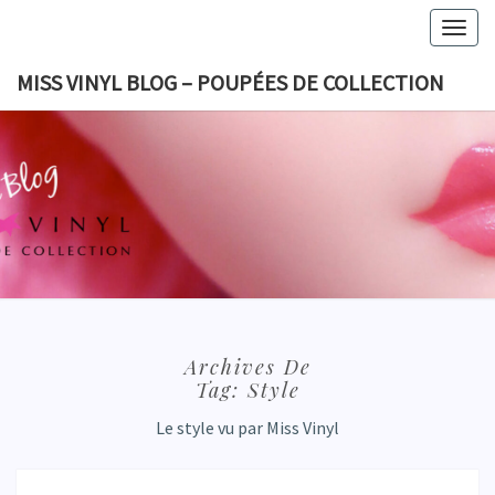
Skip
Togg
to
navig
content
MISS VINYL BLOG – POUPÉES DE COLLECTION
MISS VI
BLOG 
POUPÉES
COLLECT
Archives De
Tag:
Style
Le style vu par Miss Vinyl