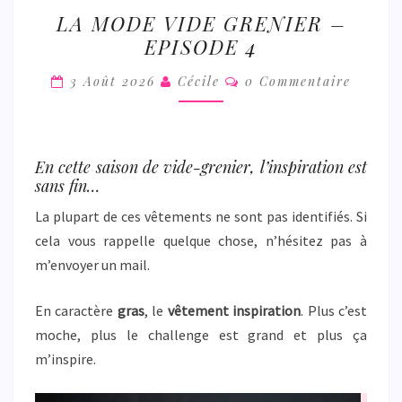
LA
LA MODE VIDE GRENIER –
MODE
EPISODE 4
VIDE
GRENIER
Commentaires
3 Août 2026
Cécile
0 Commentaire
–
EPISODE
4
En cette saison de vide-grenier, l’inspiration est
sans fin…
La plupart de ces vêtements ne sont pas identifiés. Si
cela vous rappelle quelque chose, n’hésitez pas à
m’envoyer un mail.
En caractère
gras
, le
vêtement inspiration
. Plus c’est
moche, plus le challenge est grand et plus ça
m’inspire.