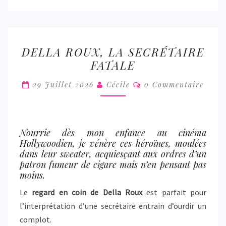
DELLA
DELLA ROUX, LA SECRÉTAIRE
ROUX,
FATALE
LA
SECRÉTAIRE
Commentaires
29 Juillet 2026
Cécile
0 Commentaire
FATALE
Nourrie dès mon enfance au cinéma
Hollywoodien, je vénère ces héroïnes, moulées
dans leur sweater, acquiesçant aux ordres d’un
patron fumeur de cigare mais n’en pensant pas
moins.
Le
regard en coin de Della Roux
est parfait pour
l’interprétation d’une secrétaire entrain d’ourdir un
complot.