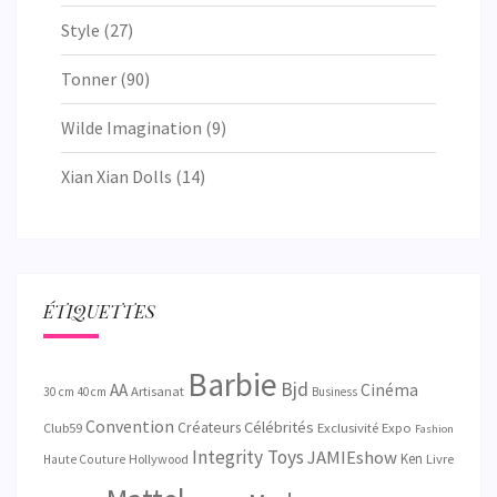
Style
(27)
Tonner
(90)
Wilde Imagination
(9)
Xian Xian Dolls
(14)
ÉTIQUETTES
Barbie
Bjd
AA
Cinéma
Artisanat
30 cm
40 cm
Business
Convention
Créateurs
Célébrités
Exclusivité
Club59
Expo
Fashion
Integrity Toys
JAMIEshow
Ken
Hollywood
Livre
Haute Couture