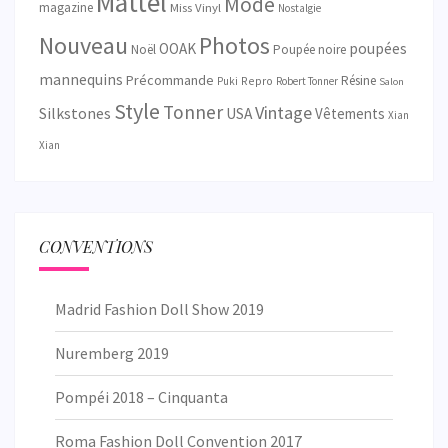
Mattel
Mode
magazine
Miss Vinyl
Nostalgie
Nouveau
Photos
OOAK
poupées
Noël
Poupée noire
mannequins
Précommande
Résine
Repro
Puki
Robert Tonner
Salon
Style
Tonner
Vintage
Silkstones
USA
Vêtements
Xian
Xian
CONVENTIONS
Madrid Fashion Doll Show 2019
Nuremberg 2019
Pompéi 2018 – Cinquanta
Roma Fashion Doll Convention 2017