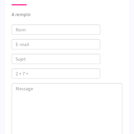
A remplir
Nom
E-
mail
Sujet
2
+
Veuillez
Veuillez
Message
7
ignorer
ignorer
=
ce
ce
champ
champ