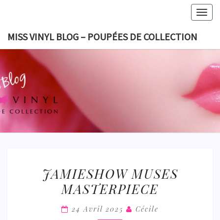
Skip
Togg
to
navig
content
MISS VINYL BLOG – POUPÉES DE COLLECTION
MISS VI
BLOG 
POUPÉES
COLLECT
JAMIESHOW
JAMIESHOW MUSES
MUSES
MASTERPIECE
MASTERPIECE
24 Avril 2025
Cécile