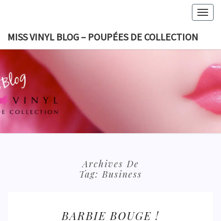
Skip
Togg
to
navig
content
MISS VINYL BLOG – POUPÉES DE COLLECTION
MISS VI
BLOG 
POUPÉES
COLLECT
Archives De
Tag:
Business
BARBIE
BARBIE BOUGE !
BOUGE