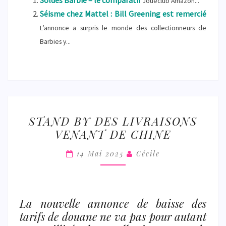
Soldes Barbie – le comparatif
Jouéclub Amazon...
Séisme chez Mattel : Bill Greening est remercié
L’annonce a surpris le monde des collectionneurs de
Barbies y...
STAND
STAND BY DES LIVRAISONS
BY
VENANT DE CHINE
DES
LIVRAISONS
14 Mai 2025
Cécile
VENANT
DE
CHINE
La nouvelle annonce de baisse des
tarifs de douane ne va pas pour autant