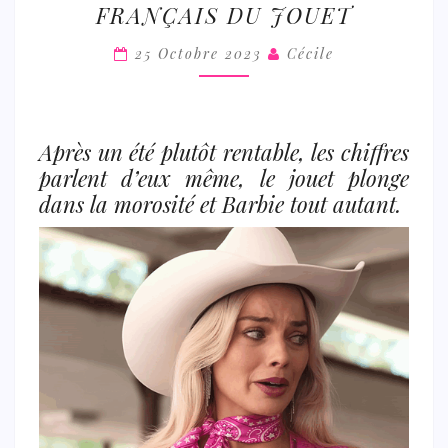
FRANÇAIS DU JOUET
N’A
PAS
25 Octobre 2023
Cécile
RÉUSSI
À
SAUVER
Après un été plutôt rentable, les chiffres
LE
parlent d’eux même, le jouet plonge
MARCHÉ
dans la morosité et Barbie tout autant.
FRANÇAIS
DU
JOUET