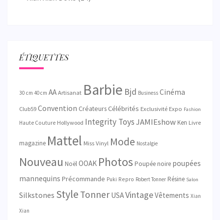
ÉTIQUETTES
Barbie
Bjd
AA
Cinéma
Artisanat
30 cm
40 cm
Business
Convention
Célébrités
Créateurs
Exclusivité
Club59
Expo
Fashion
Integrity Toys
JAMIEshow
Ken
Hollywood
Livre
Haute Couture
Mattel
Mode
magazine
Miss Vinyl
Nostalgie
Nouveau
Photos
OOAK
poupées
Noël
Poupée noire
mannequins
Précommande
Résine
Repro
Puki
Robert Tonner
Salon
Style
Tonner
Vintage
Silkstones
USA
Vêtements
Xian
Xian