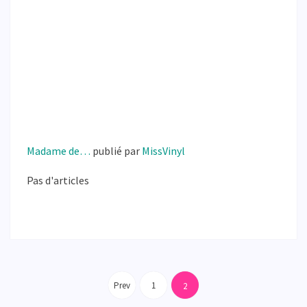
Madame de…
publié par
MissVinyl
Pas d'articles
Pagination
des
Prev
1
2
publications