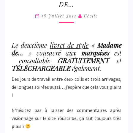
DE…
STYLE
–
18 Juillet 2014
Cécile
MADAME
DE…
Le deuxième
livret de style
«
Madame
de…
» consacré aux
marquises
est
consultable
GRATUITEMENT
et
TÉLÉCHARGEABLE
également.
Des jours de travail entre deux colis et trois arrivages,
de longues soirées aussi… j’espère que cela vous plaira
!
N’hésitez pas à laisser des commentaires après
visionnage sur le site Youscribe, ça fait toujours très
plaisir