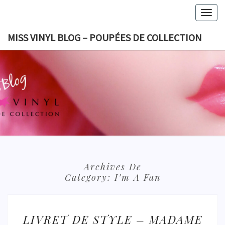
Skip
Togg
to
navig
content
MISS VINYL BLOG – POUPÉES DE COLLECTION
MISS VI
BLOG 
POUPÉES
COLLECT
Archives De
Category:
I’m A Fan
LIVRET
LIVRET DE STYLE – MADAME
DE