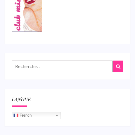
Rechercher :
Recher
LANGUE
French