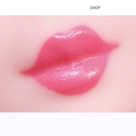
SHOP
 VINYL
OG –
ÉES DE