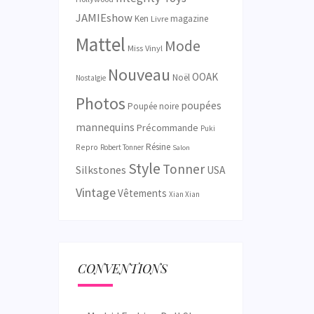
JAMIEshow
Ken
magazine
Livre
Mattel
Mode
Miss Vinyl
Nouveau
OOAK
Noël
Nostalgie
Photos
poupées
Poupée noire
mannequins
Précommande
Puki
Résine
Repro
Robert Tonner
Salon
Style
Tonner
Silkstones
USA
Vintage
Vêtements
Xian Xian
CONVENTIONS