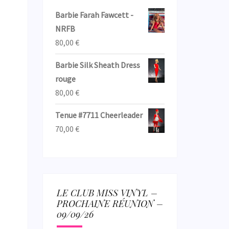
Barbie Farah Fawcett -
NRFB
80,00
€
Barbie Silk Sheath Dress
rouge
80,00
€
Tenue #7711 Cheerleader
70,00
€
LE CLUB MISS VINYL –
PROCHAINE RÉUNION –
09/09/26