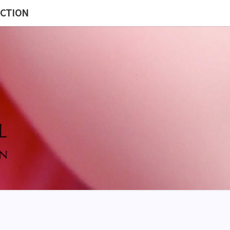
ECTION
MISS
BL
POUP