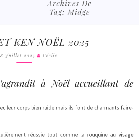
COLL
Archives De
Tag:
Midge
BARBIE
ET KEN NOËL 2025
ET
KEN
28 Juillet 2025
Cécile
NOËL
2025
’agrandit à Noël accueillant de
ec leur corps bien raide mais ils font de charmants faire-
iculièrement réussie tout comme la rouquine au visage