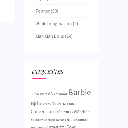
Tonner
(90)
Wilde Imagination
(9)
Xian Xian Dolls
(14)
ÉTIQUETTES
Barbie
AA
Artisanat
30 cm
40 cm
Bjd
Cinéma
Club59
Business
Convention
Créateurs
Célébrités
Exclusivité
Expo
Haute Couture
Fashion
Integrity Toys
Hollywood