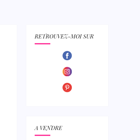
ECTION
RETROUVEZ-MOI SUR
A VENDRE