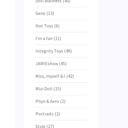
Doll Business
(40)
Gene
(13)
Hot Toys
(6)
I'm a fan
(11)
Integrity Toys
(49)
JAMIEshow
(45)
Miss, myself & I
(42)
Mizi Doll
(15)
Phyn & Aero
(2)
Portraits
(2)
Style
(27)