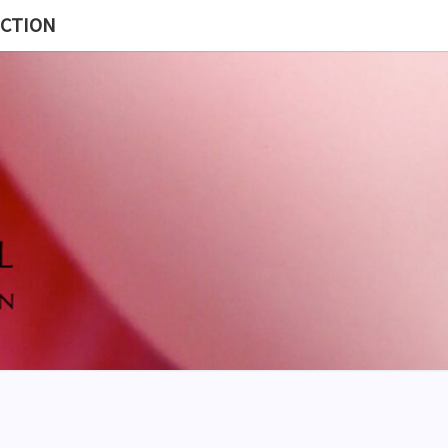
ECTION
MISS
BL
POUP