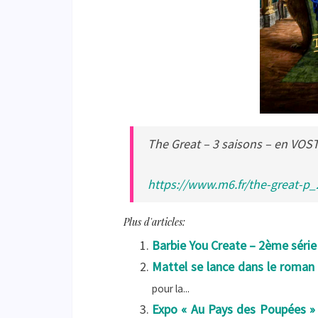
The Great – 3 saisons – en VOST
https://www.m6.fr/the-great-p
Plus d'articles:
Barbie You Create – 2ème série
Mattel se lance dans le roman
pour la...
Expo « Au Pays des Poupées » 2