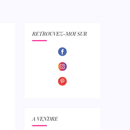
ECTION
RETROUVEZ-MOI SUR
A VENDRE