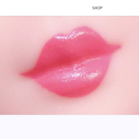
SHOP
 VINYL
OG –
ÉES DE