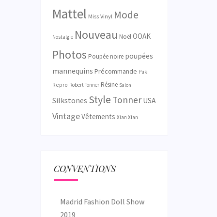
Mattel
Mode
Miss Vinyl
Nouveau
OOAK
Noël
Nostalgie
Photos
poupées
Poupée noire
mannequins
Précommande
Puki
Résine
Repro
Robert Tonner
Salon
Style
Tonner
Silkstones
USA
Vintage
Vêtements
Xian Xian
CONVENTIONS
Madrid Fashion Doll Show
2019