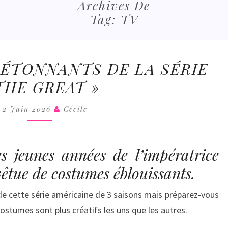
COLL
Archives De
Tag:
TV
LES
ÉTONNANTS DE LA SÉRIE
COSTUMES
THE GREAT »
ÉTONNANTS
DE
2 Juin 2026
Cécile
LA
SÉRIE
« THE
es jeunes années de l’impératrice
GREAT »
êtue de costumes éblouissants.
e cette série américaine de 3 saisons mais préparez-vous
ostumes sont plus créatifs les uns que les autres.