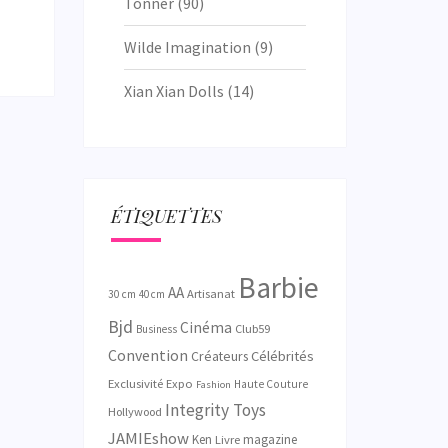
Tonner
(90)
Wilde Imagination
(9)
Xian Xian Dolls
(14)
ÉTIQUETTES
Barbie
AA
Artisanat
30 cm
40 cm
Bjd
Cinéma
Club59
Business
Convention
Créateurs
Célébrités
Exclusivité
Expo
Haute Couture
Fashion
Integrity Toys
Hollywood
JAMIEshow
Ken
magazine
Livre