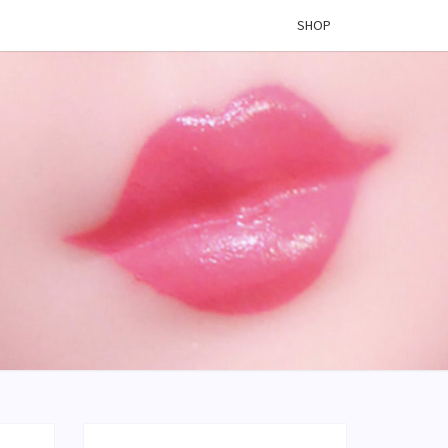
SHOP
 VINYL
OG –
ÉES DE