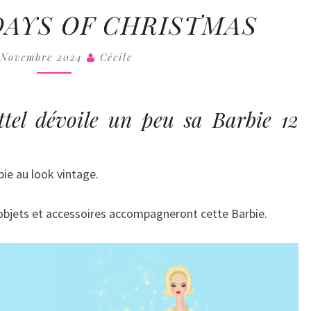
COLL
BARBIE
 DAYS OF CHRISTMAS
12
DAYS
 Novembre 2024
Cécile
OF
CHRISTMAS
ttel dévoile un peu sa Barbie 12
bie au look vintage.
 objets et accessoires accompagneront cette Barbie.