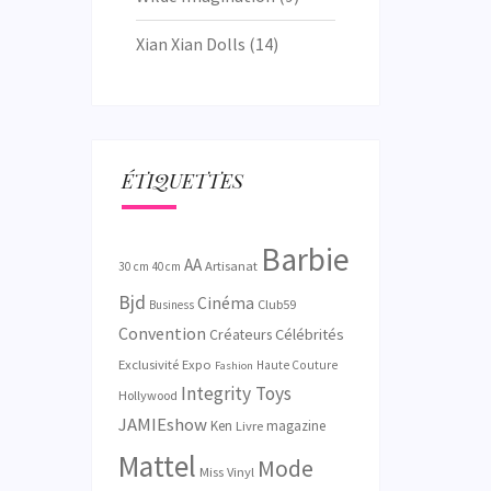
Xian Xian Dolls
(14)
ÉTIQUETTES
Barbie
AA
Artisanat
30 cm
40 cm
Bjd
Cinéma
Club59
Business
Convention
Créateurs
Célébrités
Exclusivité
Expo
Haute Couture
Fashion
Integrity Toys
Hollywood
JAMIEshow
Ken
magazine
Livre
Mattel
Mode
Miss Vinyl