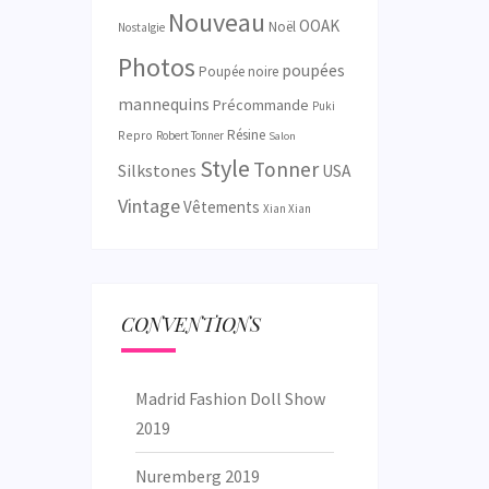
Nouveau
OOAK
Noël
Nostalgie
Photos
poupées
Poupée noire
mannequins
Précommande
Puki
Résine
Repro
Robert Tonner
Salon
Style
Tonner
Silkstones
USA
Vintage
Vêtements
Xian Xian
CONVENTIONS
Madrid Fashion Doll Show
2019
Nuremberg 2019