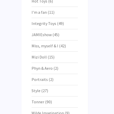
Hot Toys
(6)
I'm a fan
(11)
Integrity Toys
(49)
JAMIEshow
(45)
Miss, myself & I
(42)
Mizi Doll
(15)
Phyn & Aero
(2)
Portraits
(2)
Style
(27)
Tonner
(90)
Wilde Imagination
(9)