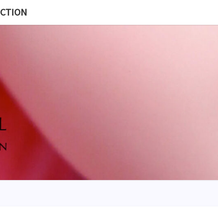
ECTION
MISS
BL
POUP