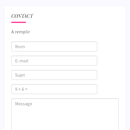
CONTACT
A remplir
Nom
E-
mail
Sujet
9
+
Veuillez
Veuillez
Message
6
ignorer
ignorer
=
ce
ce
champ
champ