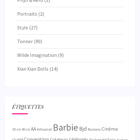
Portraits
(2)
Style
(27)
Tonner
(90)
Wilde Imagination
(9)
Xian Xian Dolls
(14)
ÉTIQUETTES
Barbie
Bjd
AA
Cinéma
Artisanat
30 cm
40 cm
Business
Convention
Créateurs
Célébrités
Exclusivité
Club59
Expo
Fashion