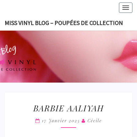
Skip
Togg
to
navig
content
MISS VINYL BLOG – POUPÉES DE COLLECTION
MISS VI
BLOG 
POUPÉES
COLLECT
BARBIE
BARBIE AALIYAH
AALIYAH
17 Janvier 2025
Cécile