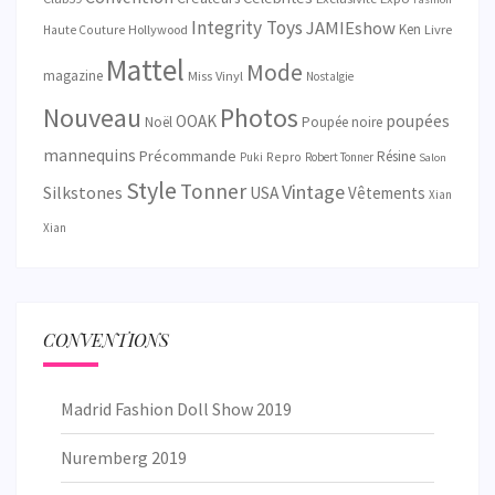
Integrity Toys
JAMIEshow
Ken
Hollywood
Livre
Haute Couture
Mattel
Mode
magazine
Miss Vinyl
Nostalgie
Nouveau
Photos
OOAK
poupées
Noël
Poupée noire
mannequins
Précommande
Résine
Repro
Puki
Robert Tonner
Salon
Style
Tonner
Vintage
Silkstones
USA
Vêtements
Xian
Xian
CONVENTIONS
Madrid Fashion Doll Show 2019
Nuremberg 2019