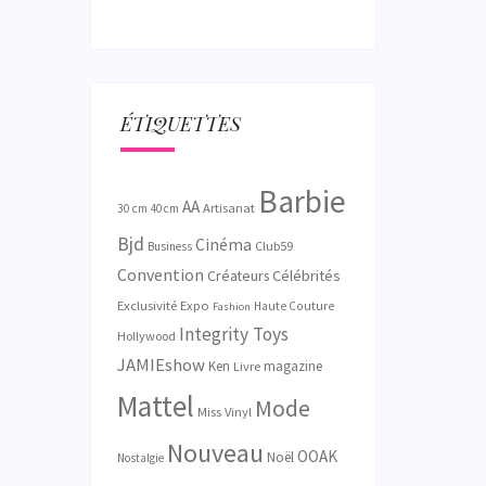
ÉTIQUETTES
Barbie
AA
Artisanat
30 cm
40 cm
Bjd
Cinéma
Club59
Business
Convention
Créateurs
Célébrités
Exclusivité
Expo
Haute Couture
Fashion
Integrity Toys
Hollywood
JAMIEshow
Ken
magazine
Livre
Mattel
Mode
Miss Vinyl
Nouveau
OOAK
Noël
Nostalgie