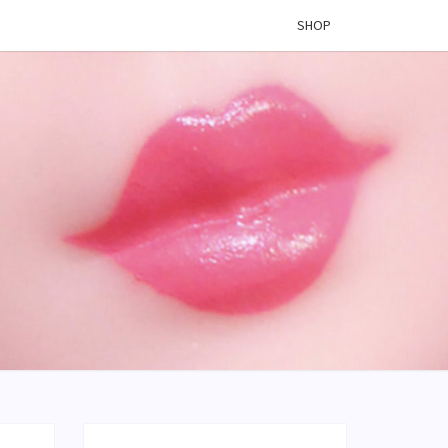
SHOP
 VINYL
OG –
ÉES DE