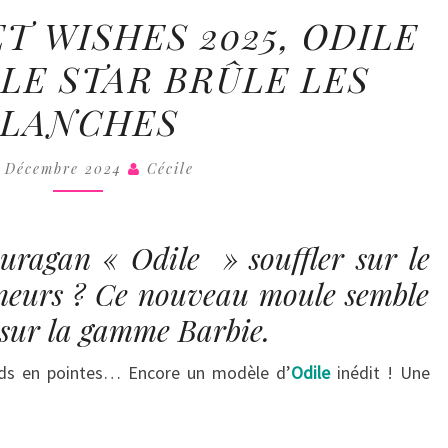
COLL
BARBIE
T WISHES 2025, ODILE
BALLET
LE STAR BRÛLE LES
WISHES
2025,
PLANCHES
ODILE
LA
2 Décembre 2024
Cécile
NOUVELLE
STAR
BRÛLE
’ouragan « Odile » souffler sur le
LES
nneurs ? Ce nouveau moule semble
PLANCHES
 sur la gamme Barbie.
pieds en pointes… Encore un modèle d’
Odile
inédit ! Une