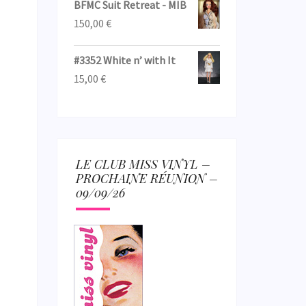
BFMC Suit Retreat - MIB
150,00
€
#3352 White n’ with It
15,00
€
LE CLUB MISS VINYL –
PROCHAINE RÉUNION –
09/09/26