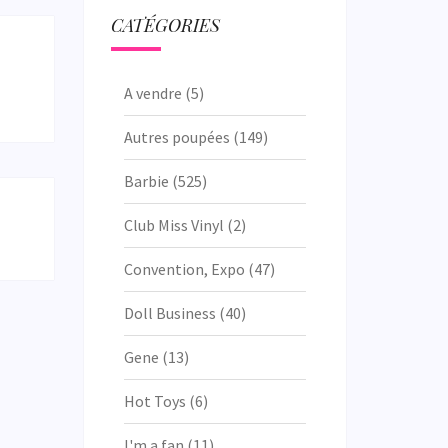
CATÉGORIES
A vendre
(5)
Autres poupées
(149)
Barbie
(525)
Club Miss Vinyl
(2)
Convention, Expo
(47)
Doll Business
(40)
Gene
(13)
Hot Toys
(6)
I'm a fan
(11)