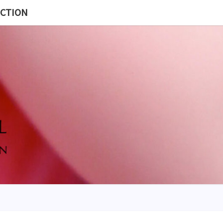
ECTION
MISS
BL
POUP