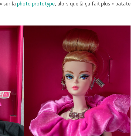
» sur la
photo prototype
, alors que là ça fait plus « patate