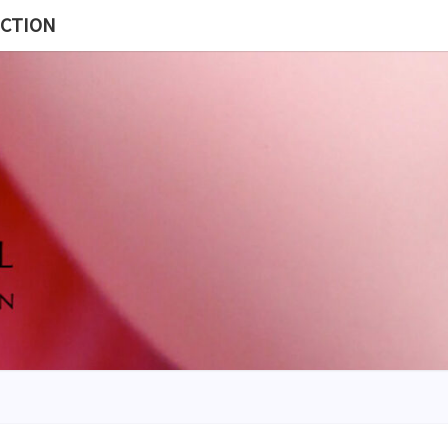
ECTION
MISS
BL
POUP