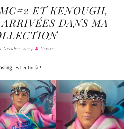
COLL
BARBIES
FMC#2 ET KENOUGH,
BFMC#2
 ARRIVÉES DANS MA
ET
KENOUGH,
OLLECTION
DERNIÈRES
ARRIVÉES
9 Octobre 2024
Cécile
DANS
MA
osling
, est enfin là !
COLLECTION