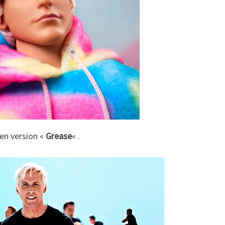
 en version «
Grease
« .