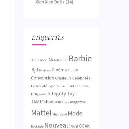
Xian Xian Dolls
(14)
ÉTIQUETTES
Barbie
AA
Artisanat
30 cm
40 cm
Bjd
Cinéma
Club59
Business
Convention
Créateurs
Célébrités
Exclusivité
Expo
Haute Couture
Fashion
Integrity Toys
Hollywood
JAMIEshow
Ken
magazine
Livre
Mattel
Mode
Miss Vinyl
Nouveau
OOAK
Noël
Nostalgie