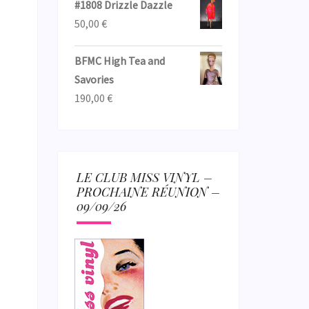
#1808 Drizzle Dazzle
50,00
€
BFMC High Tea and
Savories
190,00
€
LE CLUB MISS VINYL –
PROCHAINE RÉUNION –
09/09/26