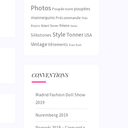
Photos
poupées
Poupée noire
mannequins
Précommande
Puki
Résine
Repro
Robert Tonner
Salon
Style
Tonner
Silkstones
USA
Vintage
Vêtements
Xian Xian
CONVENTIONS
Madrid Fashion Doll Show
2019
Nuremberg 2019
Pompéi 2018 – Cinquanta