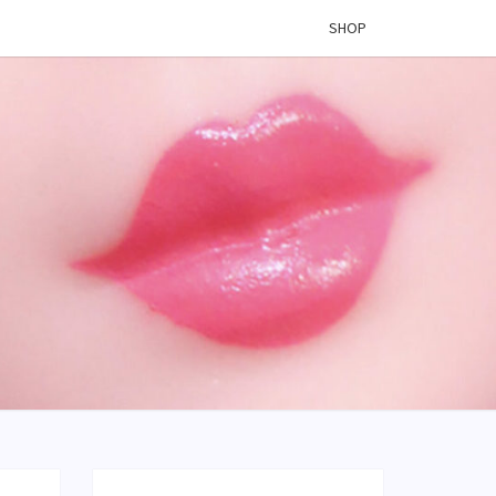
SHOP
 VINYL
OG –
ÉES DE