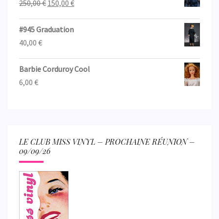
Le
Le
250,00
€
150,00
€
prix
prix
initial
actuel
#945 Graduation
était :
est :
40,00
€
250,00 €.
150,00 €.
Barbie Corduroy Cool
6,00
€
LE CLUB MISS VINYL – PROCHAINE RÉUNION –
09/09/26