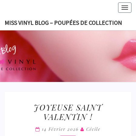
Skip
Togg
to
navig
content
MISS VINYL BLOG – POUPÉES DE COLLECTION
MISS VI
BLOG 
POUPÉES
COLLECT
JOYEUSE
JOYEUSE SAINT
SAINT
VALENTIN !
VALENTIN
!
14 Février 2026
Cécile