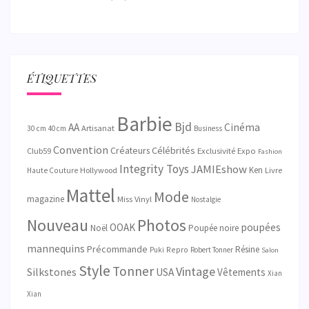
ÉTIQUETTES
Barbie
Bjd
AA
Cinéma
Artisanat
30 cm
40 cm
Business
Convention
Créateurs
Célébrités
Exclusivité
Club59
Expo
Fashion
Integrity Toys
JAMIEshow
Ken
Hollywood
Livre
Haute Couture
Mattel
Mode
magazine
Miss Vinyl
Nostalgie
Nouveau
Photos
OOAK
poupées
Noël
Poupée noire
mannequins
Précommande
Résine
Repro
Puki
Robert Tonner
Salon
Style
Tonner
Vintage
Silkstones
USA
Vêtements
Xian
Xian