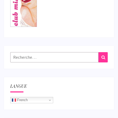
Rechercher :
Recher
LANGUE
French