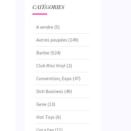
CATÉGORIES
A vendre
(5)
Autres poupées
(149)
Barbie
(524)
Club Miss Vinyl
(2)
Convention, Expo
(47)
Doll Business
(40)
Gene
(13)
Hot Toys
(6)
I'm a fan
(11)