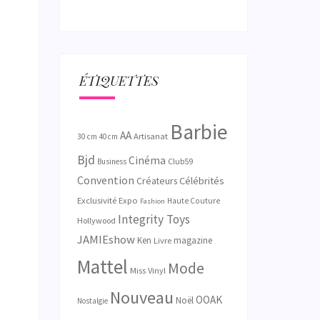
ÉTIQUETTES
Barbie
AA
Artisanat
30 cm
40 cm
Bjd
Cinéma
Club59
Business
Convention
Créateurs
Célébrités
Exclusivité
Expo
Haute Couture
Fashion
Integrity Toys
Hollywood
JAMIEshow
Ken
magazine
Livre
Mattel
Mode
Miss Vinyl
Nouveau
OOAK
Noël
Nostalgie