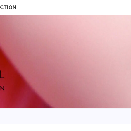
ECTION
MISS
BL
POUP