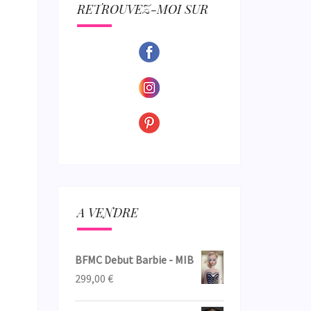
ECTION
RETROUVEZ-MOI SUR
A VENDRE
BFMC Debut Barbie - MIB
299,00
€