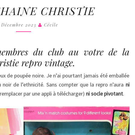
COLL
LA
HAINE CHRISTIE
PROCHAINE
CHRISTIE
5 Décembre 2023
Cécile
membres du club au votre de la
istie repro vintage.
reux de poupée noire. Je n’ai pourtant jamais été emballée
 noir de l’ethnicité. Sans compter que la repro n’aura
ni
remplacer par une appli à télécharger)
ni socle pivotant
.