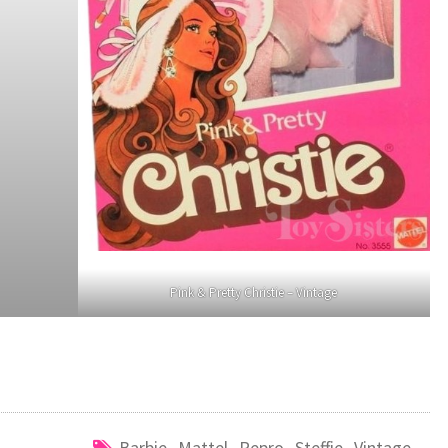
Pink & Pretty Christie – Vintage
Barbie
,
Mattel
,
Repro
,
Steffie
,
Vintage