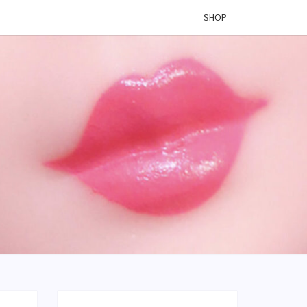
SHOP
 VINYL
OG –
ÉES DE