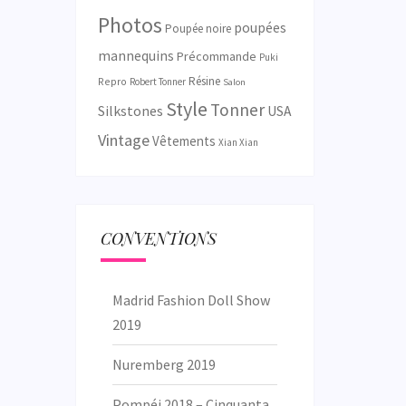
Photos
poupées
Poupée noire
mannequins
Précommande
Puki
Résine
Repro
Robert Tonner
Salon
Style
Tonner
Silkstones
USA
Vintage
Vêtements
Xian Xian
CONVENTIONS
Madrid Fashion Doll Show
2019
Nuremberg 2019
Pompéi 2018 – Cinquanta