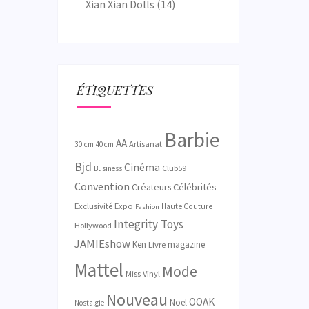
Xian Xian Dolls
(14)
ÉTIQUETTES
Barbie
AA
Artisanat
30 cm
40 cm
Bjd
Cinéma
Club59
Business
Convention
Créateurs
Célébrités
Exclusivité
Expo
Haute Couture
Fashion
Integrity Toys
Hollywood
JAMIEshow
Ken
magazine
Livre
Mattel
Mode
Miss Vinyl
Nouveau
OOAK
Noël
Nostalgie