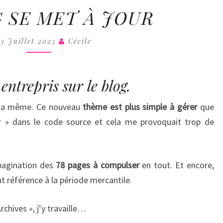
COLL
LE
G SE MET À JOUR
BLOG
SE
23 Juillet 2025
Cécile
MET
À
JOUR
ntrepris sur le blog.
t la même. Ce nouveau
thème est plus simple à gérer
que
rer » dans le code source et cela me provoquait trop de
pagination des
78 pages à compulser
en tout. Et encore,
nt référence à la période mercantile.
chives », j’y travaille…