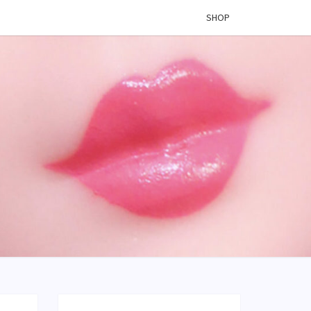
SHOP
 VINYL
OG –
ÉES DE