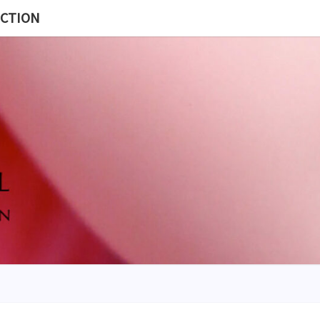
ECTION
MISS
BL
POUP