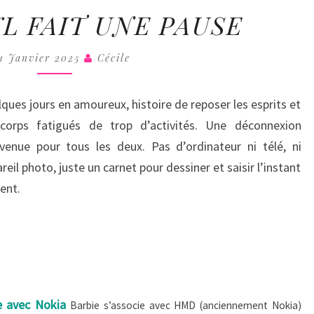
COLL
MISS
YL FAIT UNE PAUSE
VINYL
FAIT
1 Janvier 2025
Cécile
UNE
PAUSE
ques jours en amoureux, histoire de reposer les esprits et
 corps fatigués de trop d’activités. Une déconnexion
venue pour tous les deux. Pas d’ordinateur ni télé, ni
reil photo, juste un carnet pour dessiner et saisir l’instant
ent.
e avec Nokia
Barbie s’associe avec HMD (anciennement Nokia)