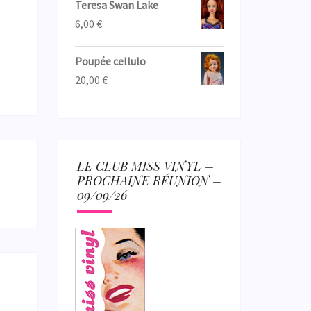
Teresa Swan Lake
6,00
€
Poupée cellulo
20,00
€
LE CLUB MISS VINYL –
PROCHAINE RÉUNION –
09/09/26