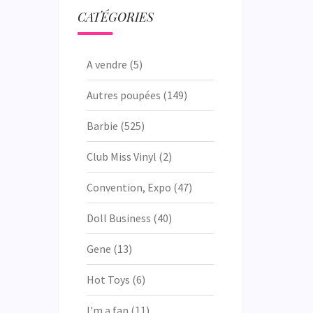
CATÉGORIES
A vendre
(5)
Autres poupées
(149)
Barbie
(525)
Club Miss Vinyl
(2)
Convention, Expo
(47)
Doll Business
(40)
Gene
(13)
Hot Toys
(6)
I'm a fan
(11)