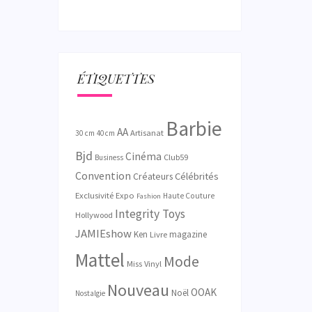
ÉTIQUETTES
Barbie
AA
Artisanat
30 cm
40 cm
Bjd
Cinéma
Club59
Business
Convention
Créateurs
Célébrités
Exclusivité
Expo
Haute Couture
Fashion
Integrity Toys
Hollywood
JAMIEshow
Ken
magazine
Livre
Mattel
Mode
Miss Vinyl
Nouveau
OOAK
Noël
Nostalgie