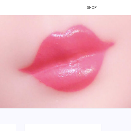
SHOP
 VINYL
OG –
ÉES DE