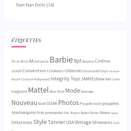
Xian Xian Dolls
(14)
ÉTIQUETTES
Barbie
Bjd
AA
Cinéma
Artisanat
30 cm
40 cm
Business
Convention
Créateurs
Célébrités
Exclusivité
Club59
Expo
Fashion
Integrity Toys
JAMIEshow
Ken
Hollywood
Livre
Haute Couture
Mattel
Mode
magazine
Miss Vinyl
Nostalgie
Nouveau
Photos
OOAK
poupées
Noël
Poupée noire
mannequins
Précommande
Résine
Repro
Puki
Robert Tonner
Salon
Style
Tonner
Vintage
Silkstones
USA
Vêtements
Xian