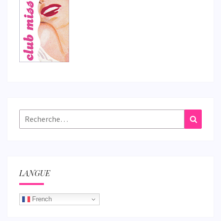
Rechercher :
Recher
LANGUE
French