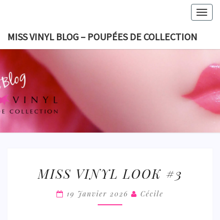
Skip
Togg
to
navig
content
MISS VINYL BLOG – POUPÉES DE COLLECTION
MISS VI
BLOG 
POUPÉES
COLLECT
MISS
MISS VINYL LOOK #3
VINYL
LOOK
19 Janvier 2026
Cécile
#3