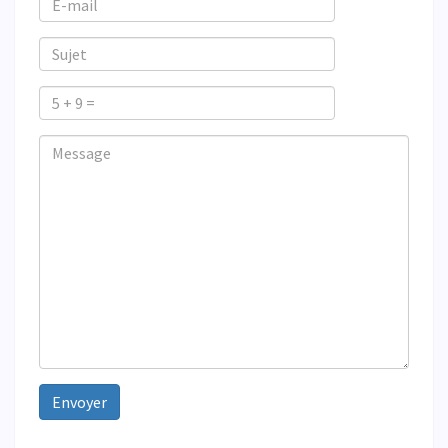
E-
mail
Sujet
5
+
Veuillez
Veuillez
Message
9
ignorer
ignorer
=
ce
ce
champ
champ
Envoyer