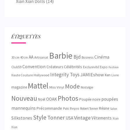
Xian Xian Dolls
(14)
ÉTIQUETTES
Barbie
Bjd
AA
Cinéma
Artisanat
30 cm
40 cm
Business
Convention
Créateurs
Célébrités
Exclusivité
Club59
Expo
Fashion
Integrity Toys
JAMIEshow
Ken
Hollywood
Livre
Haute Couture
Mattel
Mode
magazine
Miss Vinyl
Nostalgie
Nouveau
Photos
OOAK
poupées
Noël
Poupée noire
mannequins
Précommande
Résine
Repro
Puki
Robert Tonner
Salon
Style
Tonner
Vintage
Silkstones
USA
Vêtements
Xian
Xian