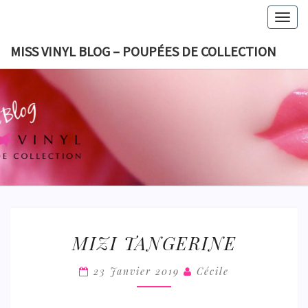
Skip
Togg
to
navig
content
MISS VINYL BLOG – POUPÉES DE COLLECTION
MISS VI
BLOG 
POUPÉES
COLLECT
MIZI
MIZI TANGERINE
TANGERINE
23 Janvier 2019
Cécile