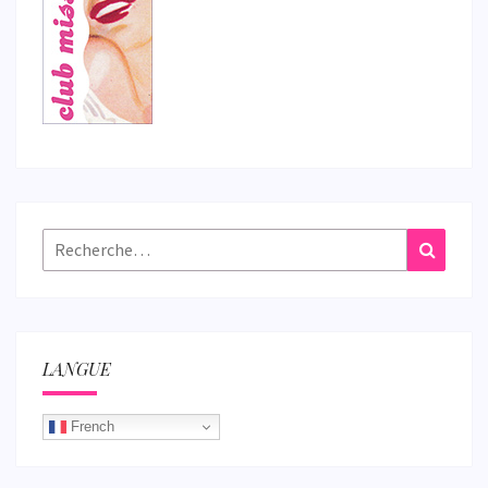
Rechercher :
Recher
LANGUE
French