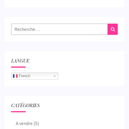
Rechercher :
Recher
LANGUE
French
CATÉGORIES
A vendre
(5)