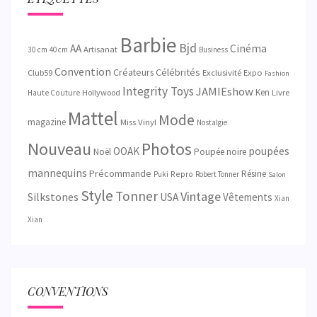
Barbie
Bjd
AA
Cinéma
Artisanat
30 cm
40 cm
Business
Convention
Célébrités
Créateurs
Exclusivité
Club59
Expo
Fashion
Integrity Toys
JAMIEshow
Ken
Hollywood
Livre
Haute Couture
Mattel
Mode
magazine
Miss Vinyl
Nostalgie
Nouveau
Photos
OOAK
poupées
Noël
Poupée noire
mannequins
Précommande
Résine
Repro
Puki
Robert Tonner
Salon
Style
Tonner
Vintage
Silkstones
USA
Vêtements
Xian
Xian
CONVENTIONS