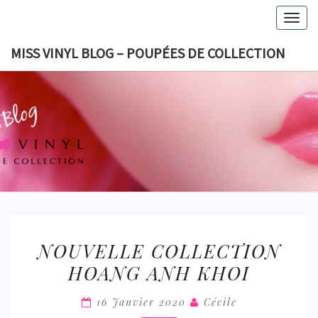
Skip
Togg
to
navig
content
MISS VINYL BLOG – POUPÉES DE COLLECTION
MISS VI
BLOG 
POUPÉES
COLLECT
NOUVELLE
NOUVELLE COLLECTION
COLLECTION
HOANG ANH KHOI
HOANG
ANH
16 Janvier 2020
Cécile
KHOI