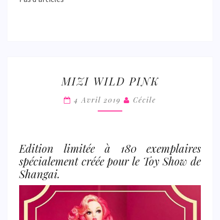
MIZI
MIZI WILD PINK
WILD
PINK
4 Avril 2019
Cécile
Edition limitée à 180 exemplaires
spécialement créée pour le Toy Show de
Shangai.