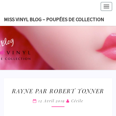
Skip
Togg
to
navig
content
MISS VINYL BLOG – POUPÉES DE COLLECTION
MISS VI
BLOG 
POUPÉES
COLLECT
RAYNE
RAYNE PAR ROBERT TONNER
PAR
ROBERT
12 Avril 2019
Cécile
TONNER