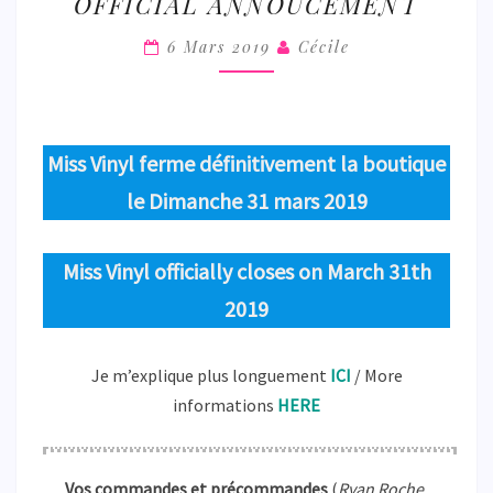
OFFICIAL ANNOUCEMENT
–
OFFICIAL
6 Mars 2019
Cécile
ANNOUCEMENT
Miss Vinyl ferme définitivement la boutique
le Dimanche 31 mars 2019
Miss Vinyl officially closes on March 31th
2019
Je m’explique plus longuement
ICI
/ More
informations
HERE
Vos commandes et précommandes
(
Ryan Roche,