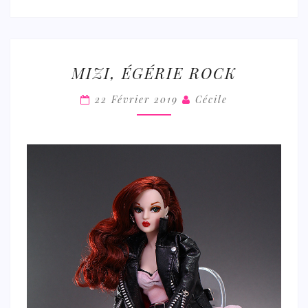
MIZI,
MIZI, ÉGÉRIE ROCK
ÉGÉRIE
ROCK
22 Février 2019
Cécile