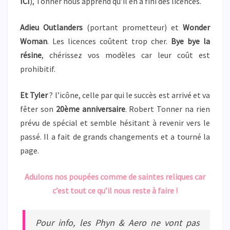
ICI
), Tonner nous apprend qu’il en a fini des licences.
Adieu Outlanders
(portant prometteur) et
Wonder
Woman
. Les licences coûtent trop cher.
Bye bye la
résine
, chérissez vos modèles car leur coût est
prohibitif.
Et Tyler
? l’icône, celle par qui le succès est arrivé et va
fêter son
20ème anniversaire
. Robert Tonner na rien
prévu de spécial et semble hésitant à revenir vers le
passé. Il a fait de grands changements et a tourné la
page.
Adulons nos poupées comme de saintes reliques car
c’est tout ce qu’il nous reste à faire !
Pour info, les Phyn & Aero ne vont pas