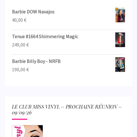
Barbie DOW Navajos
40,00
€
Tenue #1664 Shimmering Magic
249,00
€
Barbie Billy Boy - NRFB
190,00
€
LE CLUB MISS VINYL – PROCHAINE RÉUNION –
09/09/26