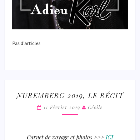
Pas d'articles
NUREMBERG
NUREMBERG 2019, LE RÉCIT
2019,
LE
11 Février 2019
Cécile
RÉCIT
Carnet de voyage et photos >>>
ICI