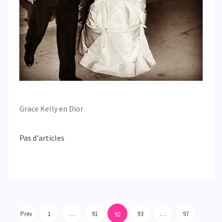
Grace Kelly en Dior
Pas d'articles
Pagination
des
Prev
1
…
91
93
…
97
92