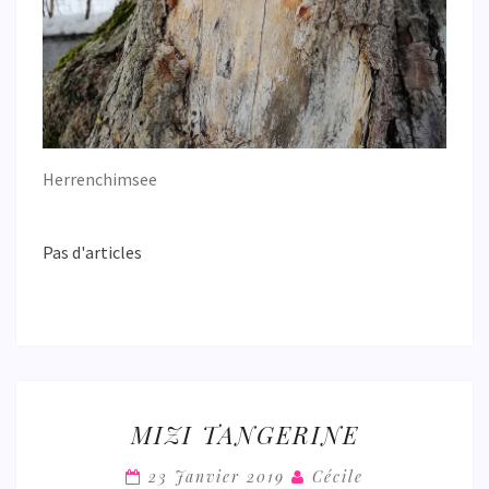
Herrenchimsee
Pas d'articles
MIZI
MIZI TANGERINE
TANGERINE
23 Janvier 2019
Cécile