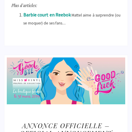
Plus d'articles:
Barbie court en Reebok
Mattel aime à surprendre (ou
se moquer) de ses fans....
ANNONCE
ANNONCE OFFICIELLE –
OFFICIELLE