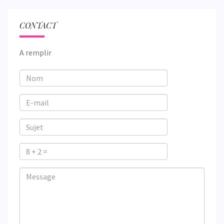
CONTACT
A remplir
Nom
E-
mail
Sujet
8
+
Veuillez
Veuillez
Message
2
ignorer
ignorer
=
ce
ce
champ
champ