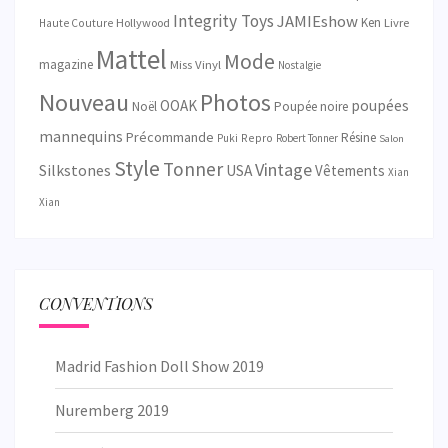
Integrity Toys
JAMIEshow
Ken
Hollywood
Livre
Haute Couture
Mattel
Mode
magazine
Miss Vinyl
Nostalgie
Nouveau
Photos
OOAK
poupées
Noël
Poupée noire
mannequins
Précommande
Résine
Repro
Puki
Robert Tonner
Salon
Style
Tonner
Vintage
Silkstones
USA
Vêtements
Xian
Xian
CONVENTIONS
Madrid Fashion Doll Show 2019
Nuremberg 2019