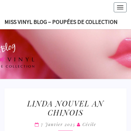
Skip
Togg
to
navig
content
MISS VINYL BLOG – POUPÉES DE COLLECTION
MISS VI
BLOG 
POUPÉES
COLLECT
LINDA
LINDA NOUVEL AN
NOUVEL
CHINOIS
AN
CHINOIS
7 Janvier 2025
Cécile