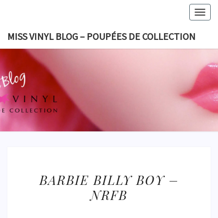
Skip
Togg
to
navig
content
MISS VINYL BLOG – POUPÉES DE COLLECTION
MISS VI
BLOG 
POUPÉES
COLLECT
BARBIE
BARBIE BILLY BOY –
BILLY
NRFB
BOY
–