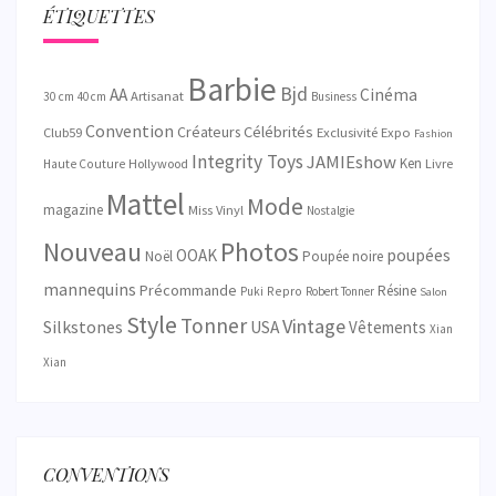
ÉTIQUETTES
Barbie
Bjd
AA
Cinéma
Artisanat
30 cm
40 cm
Business
Convention
Créateurs
Célébrités
Exclusivité
Club59
Expo
Fashion
Integrity Toys
JAMIEshow
Ken
Hollywood
Livre
Haute Couture
Mattel
Mode
magazine
Miss Vinyl
Nostalgie
Nouveau
Photos
OOAK
poupées
Noël
Poupée noire
mannequins
Précommande
Résine
Repro
Puki
Robert Tonner
Salon
Style
Tonner
Vintage
Silkstones
USA
Vêtements
Xian
Xian
CONVENTIONS