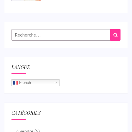
Rechercher :
Recher
LANGUE
French
CATÉGORIES
A vendre
(5)