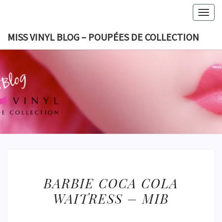
Skip
Togg
to
navig
content
MISS VINYL BLOG – POUPÉES DE COLLECTION
MISS VI
BLOG 
POUPÉES
COLLECT
BARBIE
BARBIE COCA COLA
COCA
WAITRESS – MIB
COLA
WAITRESS