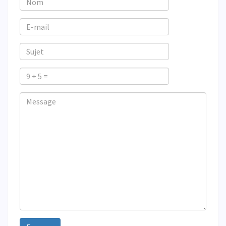
E-
mail
Sujet
9
+
Veuillez
Veuillez
Message
5
ignorer
ignorer
=
ce
ce
champ
champ