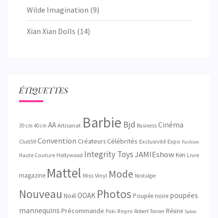
Wilde Imagination
(9)
Xian Xian Dolls
(14)
ÉTIQUETTES
Barbie
Bjd
AA
Cinéma
Artisanat
30 cm
40 cm
Business
Convention
Créateurs
Célébrités
Exclusivité
Club59
Expo
Fashion
Integrity Toys
JAMIEshow
Ken
Hollywood
Livre
Haute Couture
Mattel
Mode
magazine
Miss Vinyl
Nostalgie
Nouveau
Photos
OOAK
poupées
Noël
Poupée noire
mannequins
Précommande
Résine
Repro
Puki
Robert Tonner
Salon