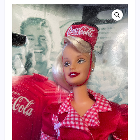
–
MIB