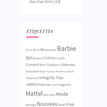
Xian Xian Dolls
(14)
ÉTIQUETTES
Barbie
AA
Artisanat
30 cm
40 cm
Bjd
Cinéma
Club59
Business
Convention
Créateurs
Célébrités
Exclusivité
Expo
Haute Couture
Fashion
Integrity Toys
Hollywood
JAMIEshow
Ken
magazine
Livre
Mattel
Mode
Miss Vinyl
Nouveau
OOAK
Noël
Nostalgie