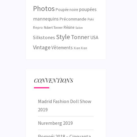
Photos
poupées
Poupée noire
mannequins
Précommande
Puki
Résine
Repro
Robert Tonner
Salon
Style
Tonner
Silkstones
USA
Vintage
Vêtements
Xian Xian
CONVENTIONS
Madrid Fashion Doll Show
2019
Nuremberg 2019
Pompéi 2018 – Cinquanta