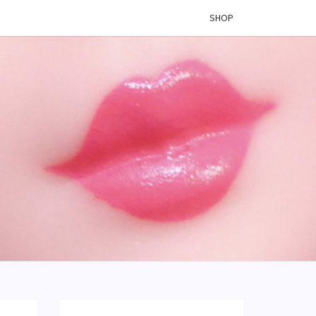
SHOP
 VINYL
OG –
ÉES DE