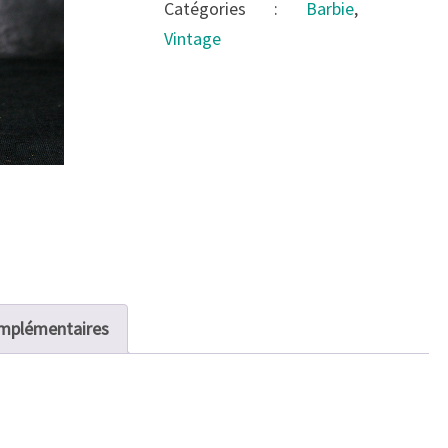
Catégories :
Barbie
,
Silk
Vintage
Sheath
Dress
rouge
omplémentaires