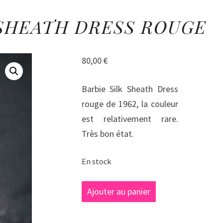
COLL
BARBIE
 SHEATH DRESS ROUGE
SILK
SHEATH
DRESS
80,00
€
ROUGE
Barbie Silk Sheath Dress
rouge de 1962, la couleur
est relativement rare.
Très bon état.
En stock
quantité
Ajouter au panier
de
Barbie