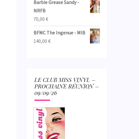
Barbie Grease Sandy -
NRFB
70,00
€
BFMC The Ingenue - MIB
140,00
€
LE CLUB MISS VINYL –
PROCHAINE RÉUNION –
09/09/26