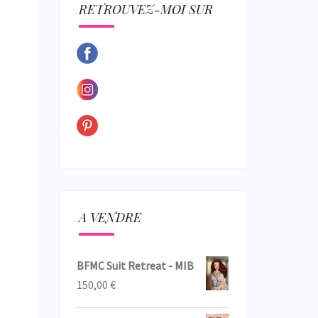
ECTION
RETROUVEZ-MOI SUR
A VENDRE
BFMC Suit Retreat - MIB
150,00
€