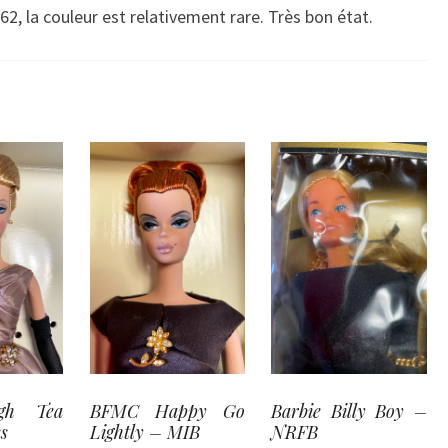
2, la couleur est relativement rare. Très bon état.
gh Tea
BFMC Happy Go
Barbie Billy Boy –
s
Lightly – MIB
NRFB