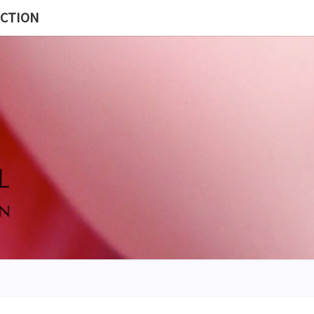
ECTION
MISS
BL
POUP