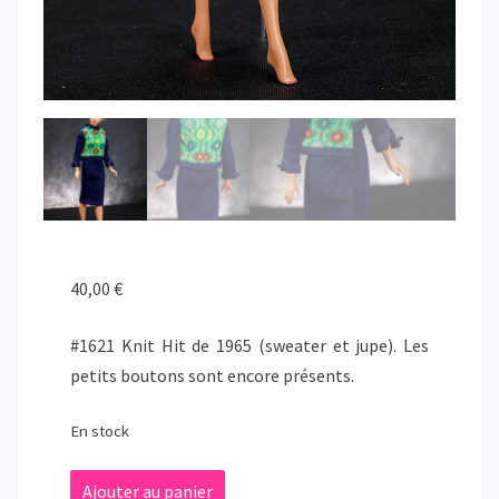
40,00
€
#1621 Knit Hit de 1965 (sweater et jupe). Les
petits boutons sont encore présents.
En stock
quantité
Ajouter au panier