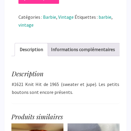
de
#1621
Catégories :
Barbie
,
Vintage
Étiquettes :
barbie
,
Knit
vintage
Hit
Description
Informations complémentaires
Description
#1621 Knit Hit de 1965 (sweater et jupe). Les petits
boutons sont encore présents.
Produits similaires