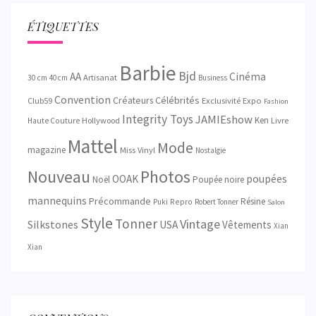
ÉTIQUETTES
Barbie
Bjd
AA
Cinéma
Artisanat
30 cm
40 cm
Business
Convention
Créateurs
Célébrités
Exclusivité
Club59
Expo
Fashion
Integrity Toys
JAMIEshow
Ken
Hollywood
Livre
Haute Couture
Mattel
Mode
magazine
Miss Vinyl
Nostalgie
Nouveau
Photos
OOAK
poupées
Noël
Poupée noire
mannequins
Précommande
Résine
Repro
Puki
Robert Tonner
Salon
Style
Tonner
Vintage
Silkstones
USA
Vêtements
Xian
Xian