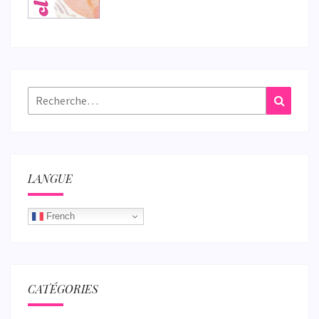
Rechercher :
Recher
LANGUE
French
CATÉGORIES