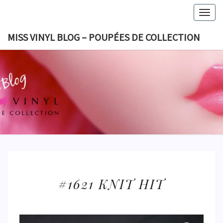
Skip
Togg
to
navig
content
MISS VINYL BLOG – POUPÉES DE COLLECTION
MISS VI
BLOG 
POUPÉES
COLLECT
#1621
#1621 KNIT HIT
KNIT
HIT