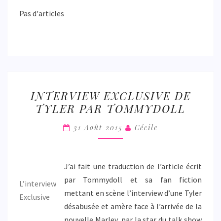
Pas d'articles
INTERVIEW
INTERVIEW EXCLUSIVE DE
EXCLUSIVE
TYLER PAR TOMMYDOLL
DE
TYLER
31 Août 2015
Cécile
PAR
TOMMYDOLL
J’ai fait une traduction de l’article écrit
par Tommydoll et sa fan fiction
L’interview
mettant en scène l’interview d’une Tyler
Exclusive
désabusée et amère face à l’arrivée de la
nouvelle Marley, par la star du talk show