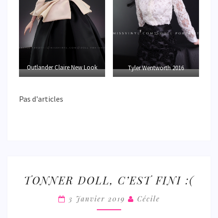
Outlander Claire New Look
Tyler Wentworth 2016
Pas d'articles
TONNER
TONNER DOLL, C’EST FINI :(
DOLL,
C’EST
3 Janvier 2019
Cécile
FINI