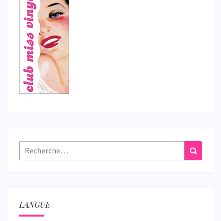
Rechercher :
Recher
LANGUE