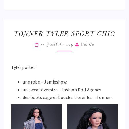
TONNER
TONNER TYLER SPORT CHIC
TYLER
SPORT
11 Juillet 2019
Cécile
CHIC
Tyler porte :
une robe – Jamieshow,
un sweat oversize – Fashion Doll Agency
des boots cage et boucles d’oreilles – Tonner.