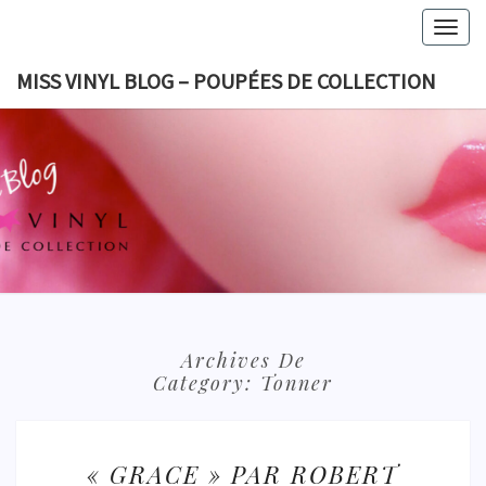
Skip
Togg
to
navig
content
MISS VINYL BLOG – POUPÉES DE COLLECTION
MISS VI
BLOG 
POUPÉES
COLLECT
Archives De
Category:
Tonner
« GRACE »
« GRACE » PAR ROBERT
PAR