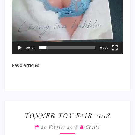
00:00
00:29
Pas d'articles
TONNER
TONNER TOY FAIR 2018
TOY
FAIR
20 Février 2018
Cécile
2018