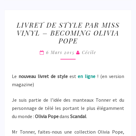
LIVRET
LIVRET DE STYLE PAR MISS
DE
VINYL – BECOMING OLIVIA
STYLE
POPE
PAR
MISS
6 Mars 2015
Cécile
VINYL
–
BECOMING
Le
nouveau livret de style
est
en ligne
! (en version
OLIVIA
magazine)
POPE
Je suis partie de l’idée des manteaux Tonner et du
personnage de télé les portant le plus élégamment
du monde :
Olivia Pope
dans
Scandal
.
Mr Tonner, faites-nous une collection Olivia Pope,