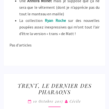
Une
Annora Monet
mais je suppose que ça ne
sera que le vêtement (dont je n’apprécie pas du
tout le manteau en maille)
La collection
Ryan Roche
sur des nouvelles
poupées assez inexpressives qui m’ont tout l’air
d’être la version « trans » de Matt !
Pas d'articles
TRENT,
TRENT, LE DERNIER DES
LE
PHARAONS
DERNIER
DES
10 Octobre 2017
Cécile
PHARAONS