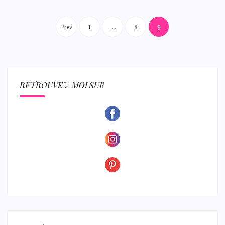
Pagination
des
Prev
1
…
8
9
publications
RETROUVEZ-MOI SUR