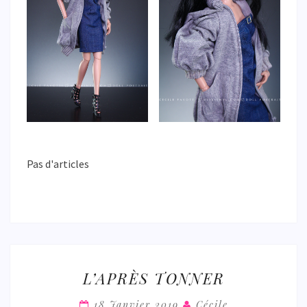
Pas d'articles
L’APRÈS
L’APRÈS TONNER
TONNER
18 Janvier 2019
Cécile