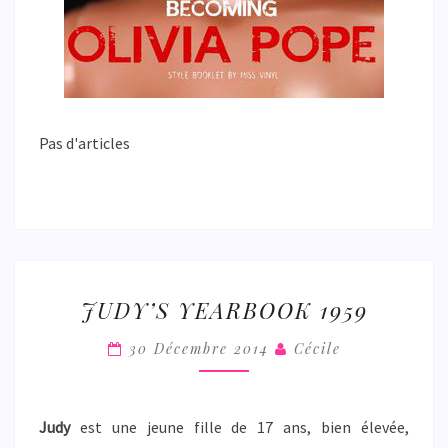
Pas d'articles
JUDY’S
JUDY’S YEARBOOK 1959
YEARBOOK
1959
30 Décembre 2014
Cécile
Judy
est une jeune fille de 17 ans, bien élevée,