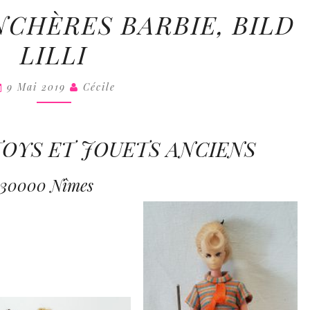
COLL
VENTE
CHÈRES BARBIE, BILD
AUX
LILLI
ENCHÈRES
BARBIE,
9 Mai 2019
BILD
Cécile
LILLI
TOYS ET JOUETS ANCIENS
0 30000 Nîmes