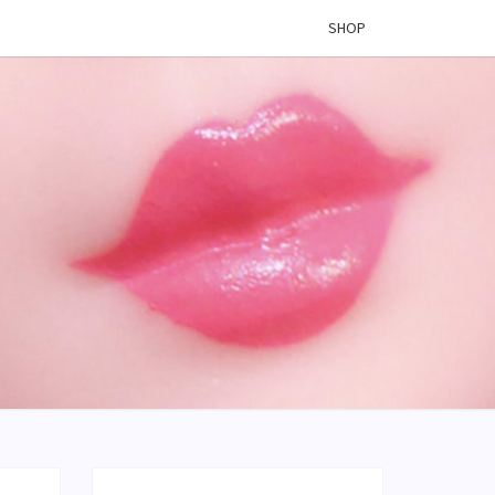
SHOP
 VINYL
OG –
ÉES DE