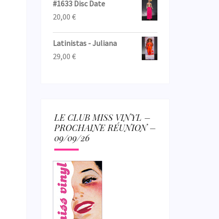
#1633 Disc Date
20,00
€
Latinistas - Juliana
29,00
€
LE CLUB MISS VINYL –
PROCHAINE RÉUNION –
09/09/26