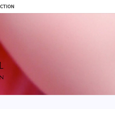
ECTION
MISS
BL
POUP