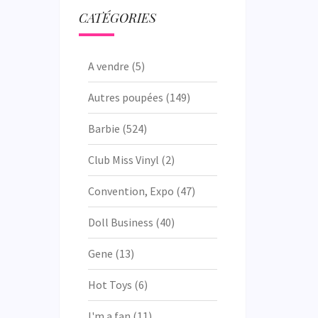
CATÉGORIES
A vendre
(5)
Autres poupées
(149)
Barbie
(524)
Club Miss Vinyl
(2)
Convention, Expo
(47)
Doll Business
(40)
Gene
(13)
Hot Toys
(6)
I'm a fan
(11)