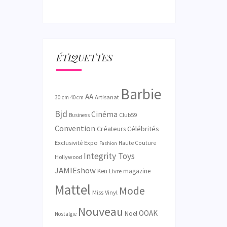
ÉTIQUETTES
Barbie
AA
Artisanat
30 cm
40 cm
Bjd
Cinéma
Club59
Business
Convention
Créateurs
Célébrités
Exclusivité
Expo
Haute Couture
Fashion
Integrity Toys
Hollywood
JAMIEshow
Ken
magazine
Livre
Mattel
Mode
Miss Vinyl
Nouveau
OOAK
Noël
Nostalgie