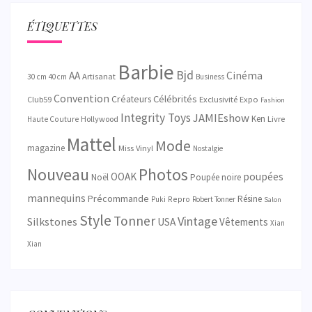
ÉTIQUETTES
Barbie
Bjd
AA
Cinéma
Artisanat
30 cm
40 cm
Business
Convention
Créateurs
Célébrités
Exclusivité
Club59
Expo
Fashion
Integrity Toys
JAMIEshow
Ken
Hollywood
Livre
Haute Couture
Mattel
Mode
magazine
Miss Vinyl
Nostalgie
Nouveau
Photos
OOAK
poupées
Noël
Poupée noire
mannequins
Précommande
Résine
Repro
Puki
Robert Tonner
Salon
Style
Tonner
Vintage
Silkstones
USA
Vêtements
Xian
Xian