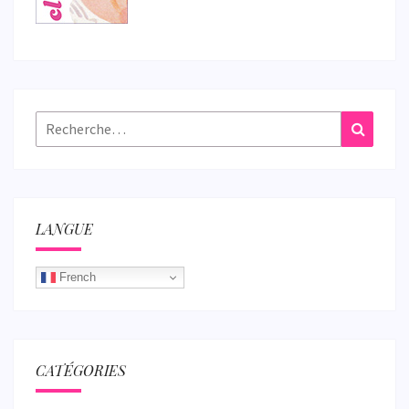
Rechercher :
Recher
LANGUE
French
CATÉGORIES