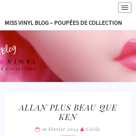
Skip
Togg
to
navig
content
MISS VINYL BLOG – POUPÉES DE COLLECTION
MISS VI
BLOG 
POUPÉES
COLLECT
ALLAN
ALLAN PLUS BEAU QUE
PLUS
KEN
BEAU
QUE
16 Février 2024
Cécile
KEN