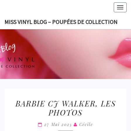
Skip
Togg
to
navig
content
MISS VINYL BLOG – POUPÉES DE COLLECTION
MISS VI
BLOG 
POUPÉES
COLLECT
BARBIE
BARBIE CJ WALKER, LES
CJ
PHOTOS
WALKER,
LES
27 Mai 2025
Cécile
PHOTOS