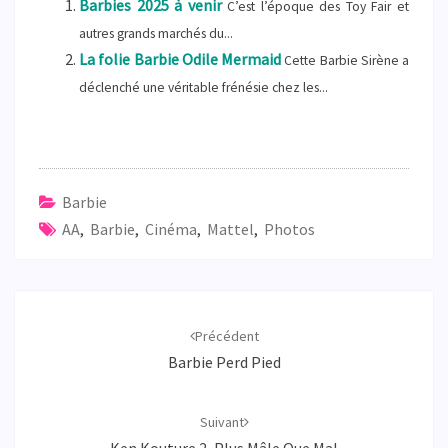
Barbies 2025 à venir
C’est l’époque des Toy Fair et
autres grands marchés du...
La folie Barbie Odile Mermaid
Cette Barbie Sirène a
déclenché une véritable frénésie chez les...
Barbie
AA
,
Barbie
,
Cinéma
,
Mattel
,
Photos
Navigation
d'article
Précédent
Barbie Perd Pied
Suivant
Ken Kouture 2, Plus Mâle Que Mal