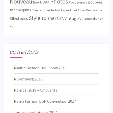
Nouveau
Photos
OOAK
poupées
Noël
Poupée noire
mannequins
Précommande
Résine
Repro
Puki
Robert Tonner
Salon
Style
Tonner
Vintage
Silkstones
USA
Vêtements
Xian
Xian
CONVENTIONS
Madrid Fashion Doll Show 2019
Nuremberg 2019
Pompéi 2018 – Cinquanta
Roma Fashion Doll Convention 2017
Jamieshow Chicago 2017