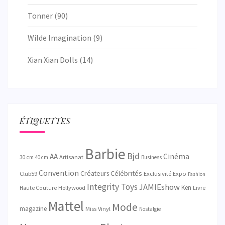
Tonner
(90)
Wilde Imagination
(9)
Xian Xian Dolls
(14)
ÉTIQUETTES
Barbie
Bjd
AA
Cinéma
Artisanat
30 cm
40 cm
Business
Convention
Créateurs
Célébrités
Exclusivité
Club59
Expo
Fashion
Integrity Toys
JAMIEshow
Ken
Hollywood
Livre
Haute Couture
Mattel
Mode
magazine
Miss Vinyl
Nostalgie