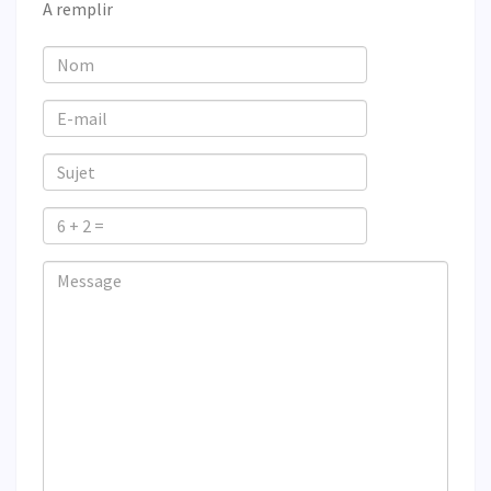
A remplir
Nom
E-
mail
Sujet
6
+
Veuillez
Veuillez
Message
2
ignorer
ignorer
=
ce
ce
champ
champ