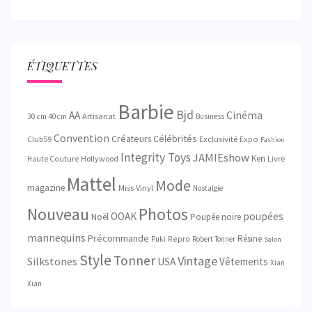
ÉTIQUETTES
Barbie
Bjd
AA
Cinéma
Artisanat
30 cm
40 cm
Business
Convention
Créateurs
Célébrités
Exclusivité
Club59
Expo
Fashion
Integrity Toys
JAMIEshow
Ken
Hollywood
Livre
Haute Couture
Mattel
Mode
magazine
Miss Vinyl
Nostalgie
Nouveau
Photos
OOAK
poupées
Noël
Poupée noire
mannequins
Précommande
Résine
Repro
Puki
Robert Tonner
Salon
Style
Tonner
Vintage
Silkstones
USA
Vêtements
Xian
Xian