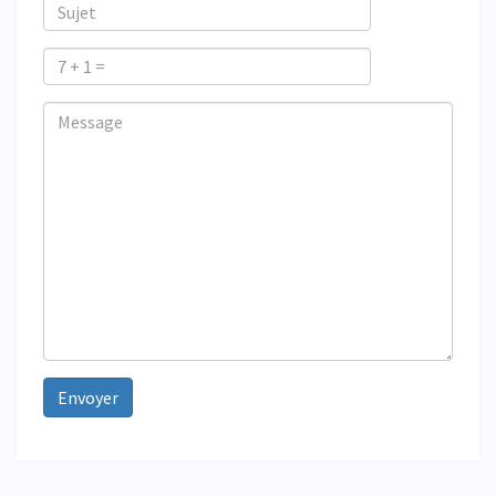
Sujet
7
+
Veuillez
Veuillez
Message
1
ignorer
ignorer
=
ce
ce
champ
champ
Envoyer