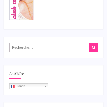
Rechercher :
Recher
LANGUE
French