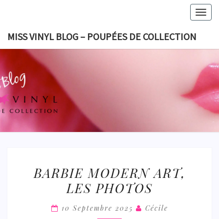
Skip
Togg
to
navig
content
MISS VINYL BLOG – POUPÉES DE COLLECTION
MISS VI
BLOG 
POUPÉES
COLLECT
BARBIE
BARBIE MODERN ART,
MODERN
LES PHOTOS
ART,
LES
10 Septembre 2025
Cécile
PHOTOS