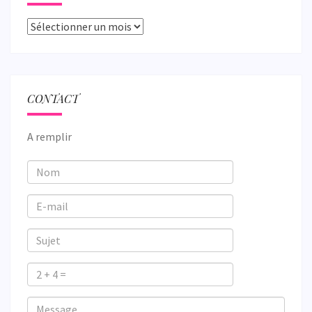
Archives
CONTACT
A remplir
Nom
E-
mail
Sujet
2
+
Veuillez
Veuillez
Message
4