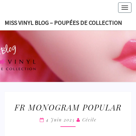
Skip
Togg
to
navig
content
MISS VINYL BLOG – POUPÉES DE COLLECTION
MISS VI
BLOG 
POUPÉES
COLLECT
FR
FR MONOGRAM POPULAR
MONOGRAM
POPULAR
4 Juin 2025
Cécile