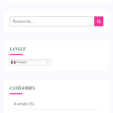
Rechercher :
Recher
LANGUE
French
CATÉGORIES
A vendre
(5)