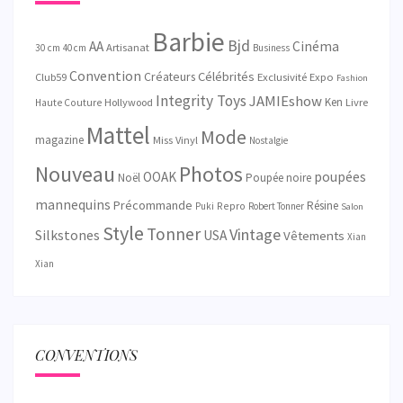
Barbie
Bjd
AA
Cinéma
Artisanat
30 cm
40 cm
Business
Convention
Créateurs
Célébrités
Exclusivité
Club59
Expo
Fashion
Integrity Toys
JAMIEshow
Ken
Hollywood
Livre
Haute Couture
Mattel
Mode
magazine
Miss Vinyl
Nostalgie
Nouveau
Photos
OOAK
poupées
Noël
Poupée noire
mannequins
Précommande
Résine
Repro
Puki
Robert Tonner
Salon
Style
Tonner
Vintage
Silkstones
USA
Vêtements
Xian
Xian
CONVENTIONS