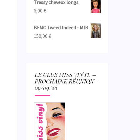
Tressy cheveux longs
6,00
€
BFMC Tweed Indeed - MIB
150,00
€
LE CLUB MISS VINYL –
PROCHAINE RÉUNION –
09/09/26