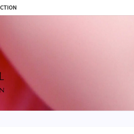
ECTION
MISS
BL
POUP