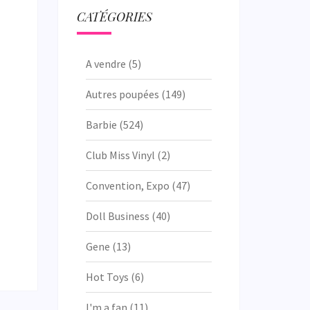
CATÉGORIES
A vendre
(5)
Autres poupées
(149)
Barbie
(524)
Club Miss Vinyl
(2)
Convention, Expo
(47)
Doll Business
(40)
Gene
(13)
Hot Toys
(6)
I'm a fan
(11)