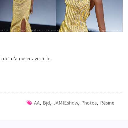
ni de m’amuser avec elle.
AA
,
Bjd
,
JAMIEshow
,
Photos
,
Résine