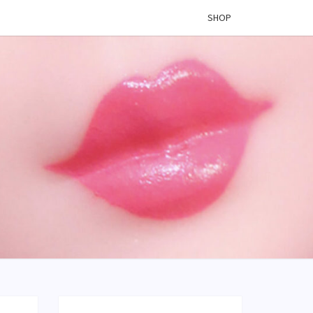
SHOP
 VINYL
OG –
ÉES DE