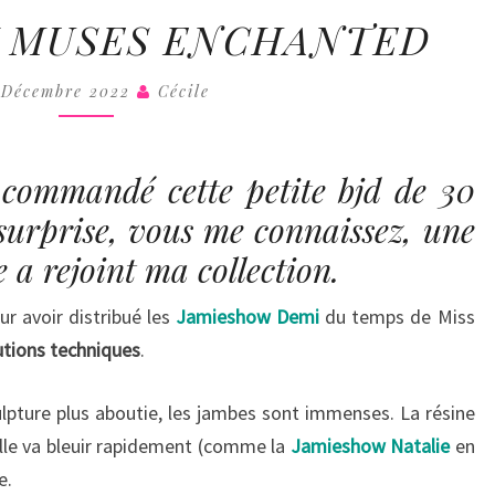
COLL
JAMIESHOW
 MUSES ENCHANTED
MUSES
ENCHANTED
 Décembre 2022
Cécile
 commandé cette petite bjd de 30
surprise, vous me connaissez, une
 a rejoint ma collection.
r avoir distribué les
Jamieshow Demi
du temps de Miss
utions techniques
.
ulpture plus aboutie, les jambes sont immenses. La résine
elle va bleuir rapidement (comme la
Jamieshow Natalie
en
e.