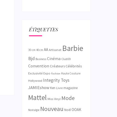
ÉTIQUETTES
Barbie
AA
Artisanat
30 cm
40 cm
Bjd
Cinéma
Club59
Business
Convention
Créateurs
Célébrités
Exclusivité
Expo
Haute Couture
Fashion
Integrity Toys
Hollywood
JAMIEshow
Ken
magazine
Livre
Mattel
Mode
Miss Vinyl
Nouveau
OOAK
Noël
Nostalgie