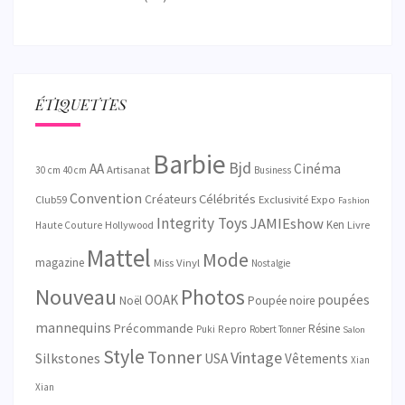
ÉTIQUETTES
Barbie
Bjd
AA
Cinéma
Artisanat
30 cm
40 cm
Business
Convention
Célébrités
Créateurs
Exclusivité
Club59
Expo
Fashion
Integrity Toys
JAMIEshow
Ken
Hollywood
Livre
Haute Couture
Mattel
Mode
magazine
Miss Vinyl
Nostalgie
Nouveau
Photos
OOAK
poupées
Noël
Poupée noire
mannequins
Précommande
Résine
Repro
Puki
Robert Tonner
Salon
Style
Tonner
Vintage
Silkstones
USA
Vêtements
Xian
Xian