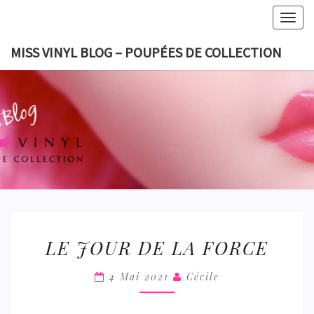
Skip
Togg
to
navig
content
MISS VINYL BLOG – POUPÉES DE COLLECTION
MISS VI
BLOG 
POUPÉES
COLLECT
LE
LE JOUR DE LA FORCE
JOUR
DE
4 Mai 2021
Cécile
LA
FORCE