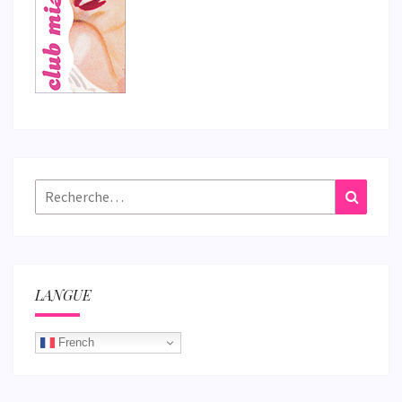
Rechercher :
Recher
LANGUE
French