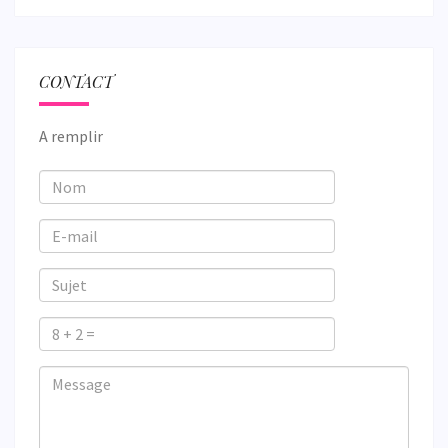
CONTACT
A remplir
Nom
E-
mail
Sujet
8
+
Veuillez
Veuillez
Message
2
ignorer
ignorer
=
ce
ce