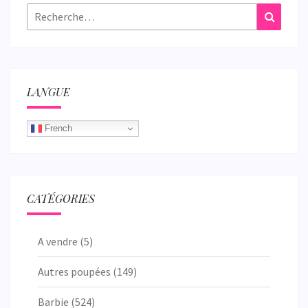
Rechercher :
Recher
LANGUE
French
CATÉGORIES
A vendre
(5)
Autres poupées
(149)
Barbie
(524)