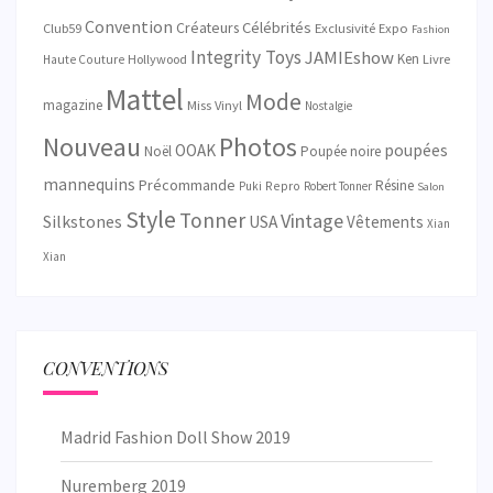
Convention
Créateurs
Célébrités
Exclusivité
Club59
Expo
Fashion
Integrity Toys
JAMIEshow
Ken
Hollywood
Livre
Haute Couture
Mattel
Mode
magazine
Miss Vinyl
Nostalgie
Nouveau
Photos
OOAK
poupées
Noël
Poupée noire
mannequins
Précommande
Résine
Repro
Puki
Robert Tonner
Salon
Style
Tonner
Vintage
Silkstones
USA
Vêtements
Xian
Xian
CONVENTIONS
Madrid Fashion Doll Show 2019
Nuremberg 2019