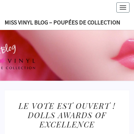
Skip
Togg
to
navig
content
MISS VINYL BLOG – POUPÉES DE COLLECTION
MISS VI
BLOG 
POUPÉES
COLLECT
LE
LE VOTE EST OUVERT !
VOTE
DOLLS AWARDS OF
EST
EXCELLENCE
OUVERT
!