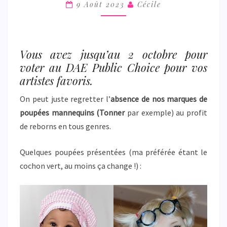
9 Août 2023
Cécile
DOLLS
AWARDS
OF
EXCELLENCE
Vous avez jusqu’au 2 octobre pour
voter au DAE Public Choice pour vos
artistes favoris.
On peut juste regretter l’
absence de nos marques de
poupées mannequins (Tonner
par exemple) au profit
de reborns en tous genres.
Quelques poupées présentées (ma préférée étant le
cochon vert, au moins ça change !) :