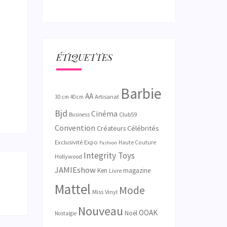
ÉTIQUETTES
Barbie
AA
Artisanat
30 cm
40 cm
Bjd
Cinéma
Club59
Business
Convention
Créateurs
Célébrités
Exclusivité
Expo
Haute Couture
Fashion
Integrity Toys
Hollywood
JAMIEshow
Ken
magazine
Livre
Mattel
Mode
Miss Vinyl
Nouveau
OOAK
Noël
Nostalgie