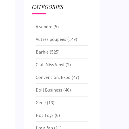
CATÉGORIES
A vendre
(5)
Autres poupées
(149)
Barbie
(525)
Club Miss Vinyl
(2)
Convention, Expo
(47)
Doll Business
(40)
Gene
(13)
Hot Toys
(6)
I'm a fan
(11)