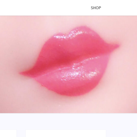
SHOP
 VINYL
OG –
ÉES DE