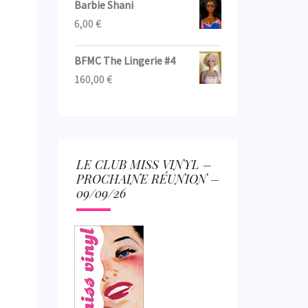
Barbie Shani
6,00
€
BFMC The Lingerie #4
160,00
€
LE CLUB MISS VINYL –
PROCHAINE RÉUNION –
09/09/26