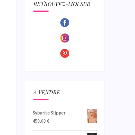
ECTION
RETROUVEZ-MOI SUR
A VENDRE
Sybarite Slipper
450,00
€