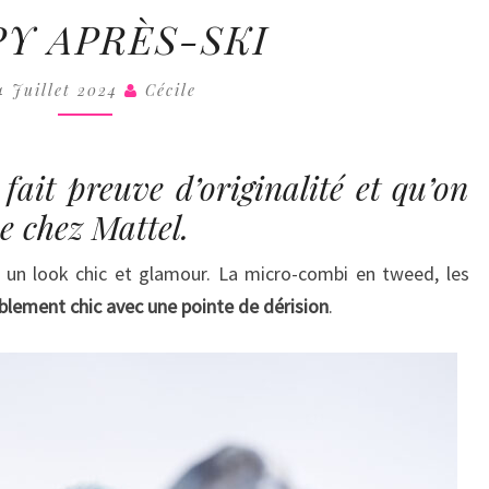
COLL
POPPY
Y APRÈS-SKI
APRÈS-
SKI
4 Juillet 2024
Cécile
fait preuve d’originalité et qu’on
e chez Mattel.
 un look chic et glamour. La micro-combi en tweed, les
iblement chic avec une pointe de dérision
.