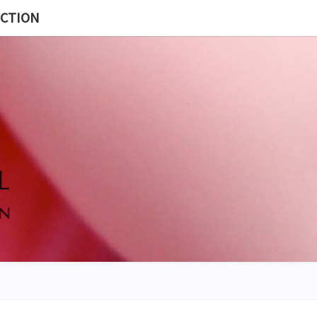
ECTION
MISS
BL
POUP