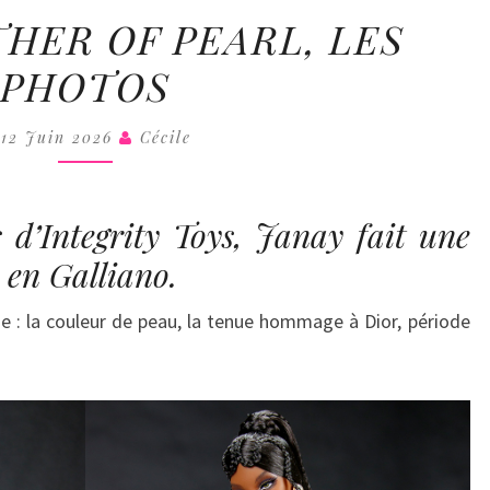
COLL
JANAY
HER OF PEARL, LES
MOTHER
PHOTOS
OF
PEARL,
12 Juin 2026
LES
Cécile
PHOTOS
 d’Integrity Toys, Janay fait une
en Galliano.
me : la couleur de peau, la tenue hommage à Dior, période