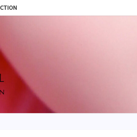
ECTION
MISS
BL
POUP