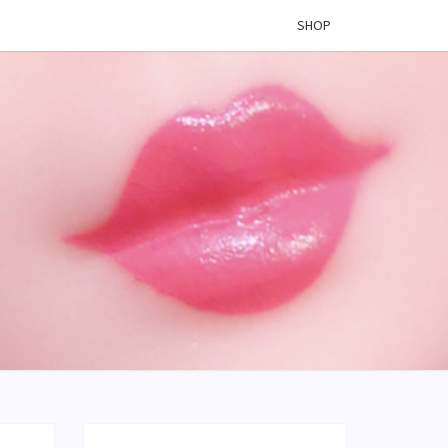
SHOP
 VINYL
OG –
ÉES DE