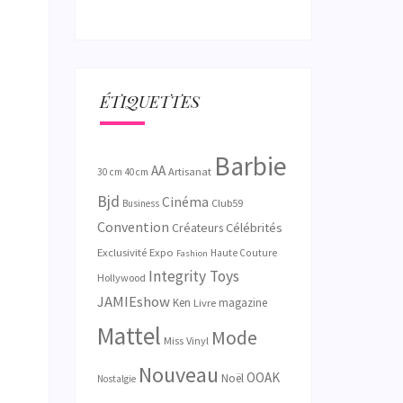
ÉTIQUETTES
Barbie
AA
Artisanat
30 cm
40 cm
Bjd
Cinéma
Club59
Business
Convention
Créateurs
Célébrités
Exclusivité
Expo
Haute Couture
Fashion
Integrity Toys
Hollywood
JAMIEshow
Ken
magazine
Livre
Mattel
Mode
Miss Vinyl
Nouveau
OOAK
Noël
Nostalgie