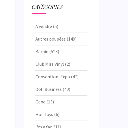
CATÉGORIES
A vendre
(5)
Autres poupées
(149)
Barbie
(523)
Club Miss Vinyl
(2)
Convention, Expo
(47)
Doll Business
(40)
Gene
(13)
Hot Toys
(6)
I'm a fan
(11)