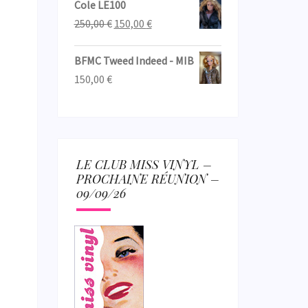
Cole LE100
Le
Le
250,00
€
150,00
€
prix
prix
initial
actuel
BFMC Tweed Indeed - MIB
était :
est :
150,00
€
250,00 €.
150,00 €.
LE CLUB MISS VINYL –
PROCHAINE RÉUNION –
09/09/26